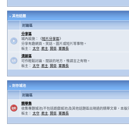
其他話題
討論區
分享區
城內設施：《
短片分享區
》
分享有趣網頁、笑話、圖片或短片等事物。
板主：
太守
,
君主
,
賢臣
,
軍團長
清談區
可作輕鬆討論、閒談的地方，惟請言之有物。
板主：
太守
,
君主
,
賢臣
,
軍團長
封存城池
討論區
精華集
收集專題城池(不包括遊戲城池)及其他話題區出現過的精華文章，本版
板主：
太守
,
君主
,
賢臣
,
軍團長