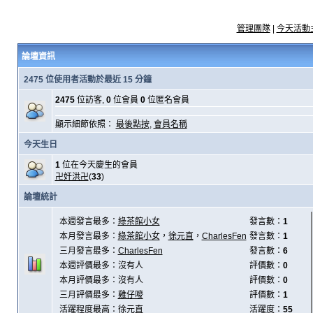
管理團隊
|
今天活動
論壇資訊
2475 位使用者活動於最近 15 分鐘
2475
位訪客,
0
位會員
0
位匿名會員
顯示細節依照：
最後點按
,
會員名稱
今天生日
1
位在今天慶生的會員
卍奸洪卍
(
33
)
論壇統計
本週發言最多：
綠茶館小女
發言數：
1
本月發言最多：
綠茶館小女
，
徐元直
，
CharlesFen
發言數：
1
三月發言最多：
CharlesFen
發言數：
6
本週評價最多：沒有人
評價數：
0
本月評價最多：沒有人
評價數：
0
三月評價最多：
雞仔嘜
評價數：
1
活躍程度最高：
徐元直
活躍度：
55