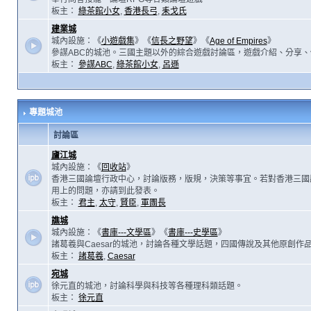
板主：
綠茶館小女
,
香港長弓
,
耒戈氏
建業城
城內設施：《
小遊戲集
》《
信長之野望
》《
Age of Empires
》
參謀ABC的城池。三國主題以外的綜合遊戲討論區，遊戲介紹、分享、
板主：
參謀ABC
,
綠茶館小女
,
呂遜
專題城池
討論區
廬江城
城內設施：《
回收站
》
香港三國論壇行政中心，討論版務，版規，決策等事宜。若對香港三國
用上的問題，亦請到此發表。
板主：
君主
,
太守
,
賢臣
,
軍團長
譙城
城內設施：《
書庫---文學區
》《
書庫---史學區
》
諸葛羲與Caesar的城池，討論各種文學話題，四國傳說及其他原創作
板主：
諸葛羲
,
Caesar
宛城
徐元直的城池，討論科學與科技等各種理科類話題。
板主：
徐元直