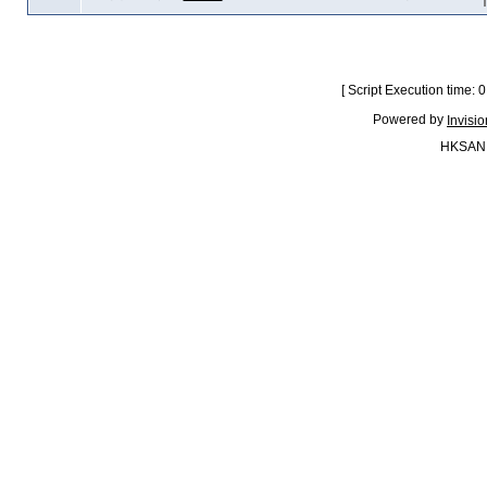
[ Script Execution time:
Powered by
Invisi
HKSAN.