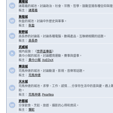
襄陽城
諸葛羲的城池，討論政治、社會、宗教、哲學，鼓勵宣揚各種信仰與理
板主：
諸葛羲
敦煌城
秋盈的城池，討論中外歷史與軍事。
板主：
秋盈
新野城
高長恭的討論區，討論各種電腦、數碼產品、互聯網相關的話題。
板主：
高長恭
武威城
城內設施：《
世界盃專區
》
黃巾小賊的城池，討論體育運動，賽事與盛事。
板主：
黃巾小賊
,
XxEDxX
樂浪城
司馬仲達的城池，討論動漫、影視、音樂等話題。
板主：
司馬仲達
天水城
司馬仲達的城池，求學、工作、感情......分享你生活中的喜與憂。遇
助。
板主：
司馬仲達
,
Pearltea
許都城
分享飲食、烹飪、旅遊、攝影的心得和資訊。
板主：
懶蛇