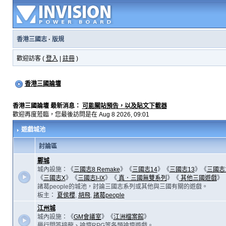
香港三國志
·
版規
歡迎訪客 (
登入
|
註冊
)
香港三國論壇
香港三國論壇 最新消息：
可能關站預告，以及貼文下載器
歡迎再度蒞臨，您最後訪問是在 Aug 8 2026, 09:01
遊戲城池
討論區
鄴城
城內設施：《
三國志8 Remake
》《
三國志14
》《
三國志13
》《
三國志
《
三國志X
》《
三國志I-IX
》《
真．三國無雙系列
》《
其他三國遊戲
》
諸葛people的城池，討論三國志系列或其他與三國有關的遊戲。
板主：
夏侯櫻
,
胡飛
,
諸葛people
江州城
城內設施：《
GM會議室
》《
江洲檔案館
》
舉行問答接龍、論壇RPG等各類論壇遊戲。