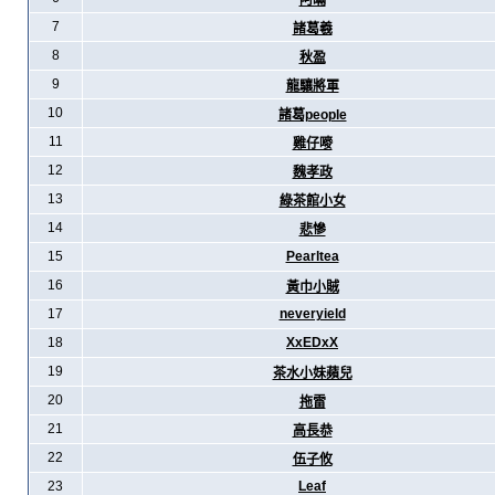
阿暪
7
諸葛羲
8
秋盈
9
龍驤將軍
10
諸葛people
11
雞仔嘜
12
魏孝政
13
綠茶館小女
14
悲慘
15
Pearltea
16
黃巾小賊
17
neveryield
18
XxEDxX
19
茶水小妹蘋兒
20
拖雷
21
高長恭
22
伍子攸
23
Leaf