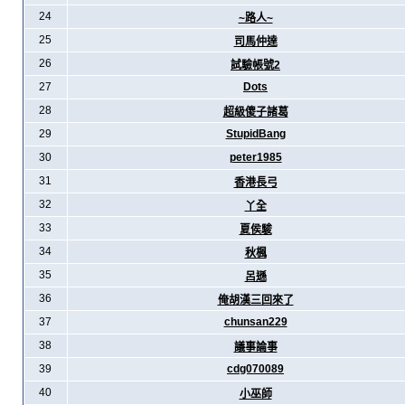
24
~路人~
25
司馬仲達
26
試驗帳號2
27
Dots
28
超級傻子諸葛
29
StupidBang
30
peter1985
31
香港長弓
32
丫全
33
夏侯駿
34
秋楓
35
呂遜
36
俺胡漢三回來了
37
chunsan229
38
議事論事
39
cdg070089
40
小巫師