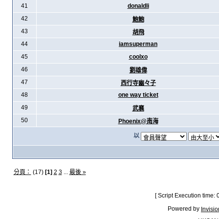
41
donaldli
42
鮑鮑
43
胡飛
44
iamsuperman
45
coolxo
46
劉雄偉
47
西行寺幽々子
48
one way ticket
49
武襄
50
Phoenix@南海
以
分頁：
(17)
[1]
2
3
...
最後 »
[ Script Execution time:
Powered by
Invisi