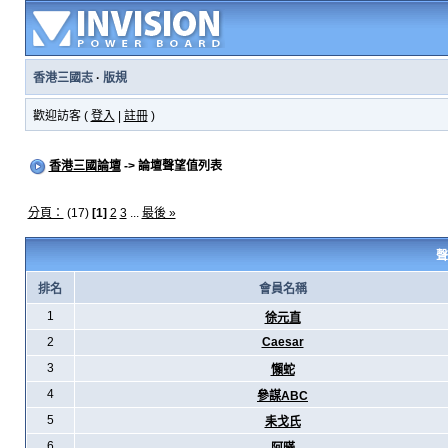
香港三國志
·
版規
歡迎訪客 (
登入
|
註冊
)
香港三國論壇
-> 論壇聲望值列表
分頁：
(17)
[1]
2
3
...
最後 »
聲
排名
會員名稱
1
徐元直
2
Caesar
3
懶蛇
4
參謀ABC
5
耒戈氏
6