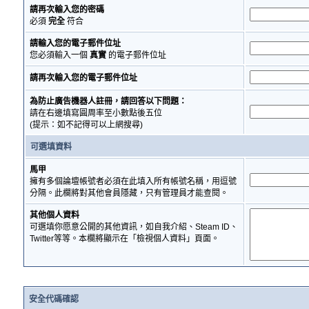
請再次輸入您的密碼
必須
完全
符合
請輸入您的電子郵件位址
您必須輸入一個
真實
的電子郵件位址
請再次輸入您的電子郵件位址
為防止廣告機器人註冊，請回答以下問題：
請在右邊填寫圓周率至小數點後五位
(提示：如不記得可以上網搜尋)
可選填資料
馬甲
擁有多個論壇帳號者必須在此填入所有帳號名稱，用逗號
分隔。此欄將對其他會員隱藏，只有管理員才能查閱。
其他個人資料
可選填你愿意公開的其他資訊，如自我介紹、Steam ID、
Twitter等等。本欄將顯示在「檢視個人資料」頁面。
安全代碼確認