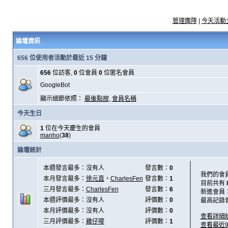
管理團隊
|
今天活動
論壇資訊
656 位使用者活動於最近 15 分鐘
656
位訪客,
0
位會員
0
位匿名會員
GoogleBot
顯示細節依照：
最後點按
,
會員名稱
今天生日
1
位在今天慶生的會員
manho
(
38
)
論壇統計
本週發言最多：沒有人
發言數：
0
我們的會
本月發言最多：
徐元直
，
CharlesFen
發言數：
1
目前共有
三月發言最多：
CharlesFen
發言數：
6
新進會員
本週評價最多：沒有人
評價數：
0
最高記錄
本月評價最多：沒有人
評價數：
0
查看詳細
三月評價最多：
雞仔嘜
評價數：
1
查看最近