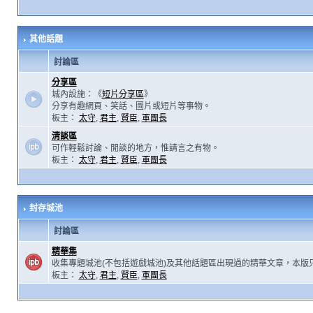
其他話題
討論區
分享區
城內設施：《
短片分享區
》
分享有趣網頁、笑話、圖片或短片等事物。
板主：
太守
,
君主
,
賢臣
,
軍團長
清談區
可作輕鬆討論、閒談的地方，惟請言之有物。
板主：
太守
,
君主
,
賢臣
,
軍團長
封存城池
討論區
精華集
收集專題城池(不包括遊戲城池)及其他話題區出現過的精華文章，本版
板主：
太守
,
君主
,
賢臣
,
軍團長