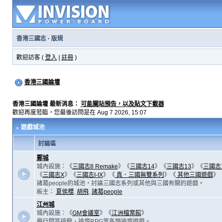
香港三國志
·
版規
歡迎訪客 (
登入
|
註冊
)
香港三國論壇
香港三國論壇 最新消息：
可能關站預告，以及貼文下載器
歡迎再度蒞臨，您最後訪問是在 Aug 7 2026, 15:07
遊戲城池
討論區
鄴城
城內設施：《
三國志8 Remake
》《
三國志14
》《
三國志13
》《
三國志
《
三國志X
》《
三國志I-IX
》《
真．三國無雙系列
》《
其他三國遊戲
》
諸葛people的城池，討論三國志系列或其他與三國有關的遊戲。
板主：
夏侯櫻
,
胡飛
,
諸葛people
江州城
城內設施：《
GM會議室
》《
江洲檔案館
》
舉行問答接龍、論壇RPG等各類論壇遊戲。