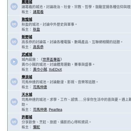
襄陽城
諸葛羲的城池，討論政治、社會、宗教、哲學，鼓勵宣揚各種信仰與理
板主：
諸葛羲
敦煌城
秋盈的城池，討論中外歷史與軍事。
板主：
秋盈
新野城
高長恭的討論區，討論各種電腦、數碼產品、互聯網相關的話題。
板主：
高長恭
武威城
城內設施：《
世界盃專區
》
黃巾小賊的城池，討論體育運動，賽事與盛事。
板主：
黃巾小賊
,
XxEDxX
樂浪城
司馬仲達的城池，討論動漫、影視、音樂等話題。
板主：
司馬仲達
天水城
司馬仲達的城池，求學、工作、感情......分享你生活中的喜與憂。遇
助。
板主：
司馬仲達
,
Pearltea
許都城
分享飲食、烹飪、旅遊、攝影的心得和資訊。
板主：
懶蛇