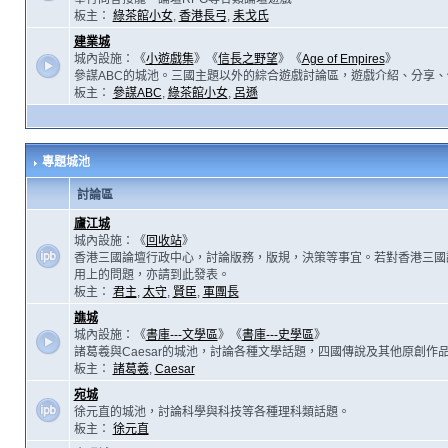
板主：
綠茶館小女
,
香港長弓
,
耒戈氏
建業城
城內設施：《
小遊戲集
》《
信長之野望
》《
Age of Empires
》
參謀ABC的城池。三國主題以外的綜合遊戲討論區，遊戲介紹、分享、
板主：
參謀ABC
,
綠茶館小女
,
呂遜
專題城池
討論區
廬江城
城內設施：《
回收站
》
香港三國論壇行政中心，討論版務，版規，決策等事宜。若對香港三國
用上的問題，亦請到此發表。
板主：
君主
,
太守
,
賢臣
,
軍團長
譙城
城內設施：《
書庫---文學區
》《
書庫---史學區
》
諸葛羲與Caesar的城池，討論各種文學話題，四國傳說及其他原創作
板主：
諸葛羲
,
Caesar
宛城
徐元直的城池，討論科學與科技等各種理科類話題。
板主：
徐元直