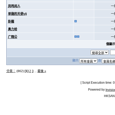
凤鸣闲人
一
单翅的天使ylj
一
卧龍
一
奥力给
一
广翔公
一
僅顯
顯示
由
分頁：
(862)
[1]
2
3
...
最後 »
[ Script Execution time:
Powered by
Invisi
HKSAN.