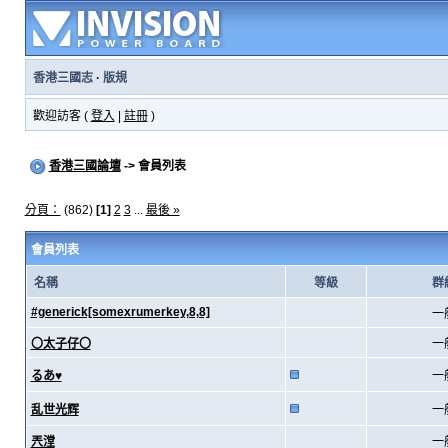
香港三國志
·
版規
歡迎訪客 (
登入
|
註冊
)
香港三國論壇
-> 會員列表
分頁：
(862)
[1]
2
3
...
最後 »
會員列表
名稱
等級
群
#generick[somexrumerkey,8,8]
一
〇太子仔〇
一
るあ♥
一
乱世光辉
一
兲漟
一