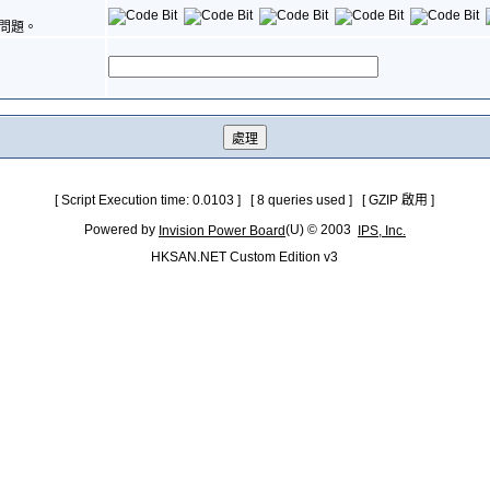
問題。
[ Script Execution time: 0.0103 ] [ 8 queries used ] [ GZIP 啟用 ]
Powered by
(U) © 2003
Invision Power Board
IPS, Inc.
HKSAN.NET Custom Edition v3