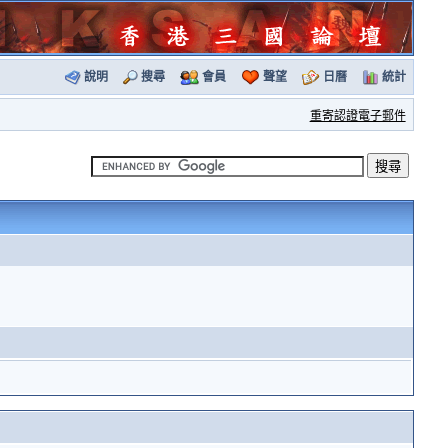
說明
搜尋
會員
聲望
日曆
統計
重寄認證電子郵件