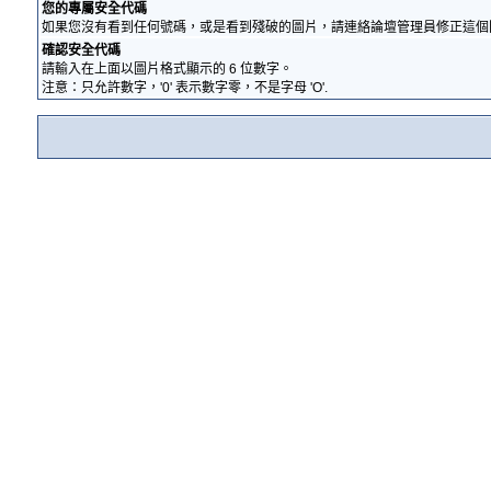
您的專屬安全代碼
如果您沒有看到任何號碼，或是看到殘破的圖片，請連絡論壇管理員修正這個
確認安全代碼
請輸入在上面以圖片格式顯示的 6 位數字。
注意：只允許數字，'0' 表示數字零，不是字母 'O'.