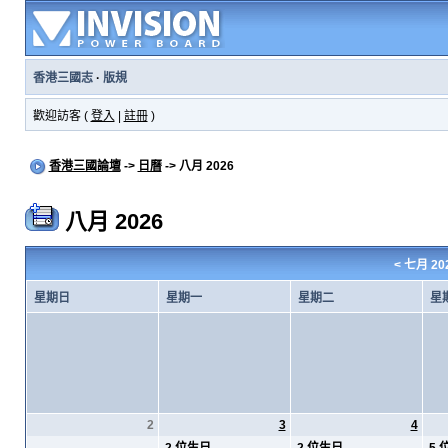
香港三國志
·
版規
歡迎訪客 (
登入
|
註冊
)
香港三國論壇
->
日曆
-> 八月 2026
八月 2026
<
七月 20
星期日
星期一
星期二
星
2
3
4