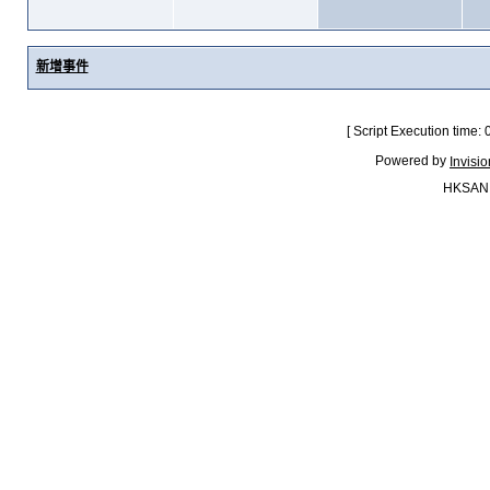
新增事件
[ Script Execution time:
Powered by
Invisi
HKSAN.