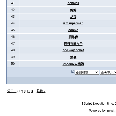
41
donaldli
42
鮑鮑
43
胡飛
44
iamsuperman
45
coolxo
46
劉雄偉
47
西行寺幽々子
48
one way ticket
49
武襄
50
Phoenix@南海
以
分頁：
(17)
[1]
2
3
...
最後 »
[ Script Execution time:
Powered by
Invisi