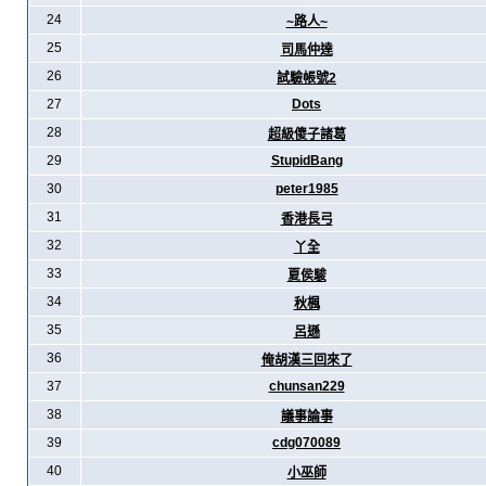
24
~路人~
25
司馬仲達
26
試驗帳號2
27
Dots
28
超級傻子諸葛
29
StupidBang
30
peter1985
31
香港長弓
32
丫全
33
夏侯駿
34
秋楓
35
呂遜
36
俺胡漢三回來了
37
chunsan229
38
議事論事
39
cdg070089
40
小巫師