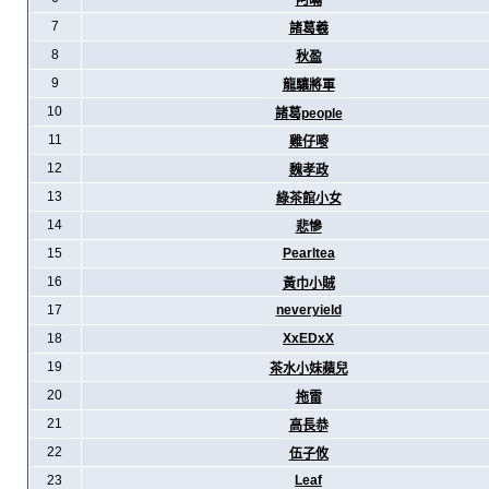
阿暪
7
諸葛羲
8
秋盈
9
龍驤將軍
10
諸葛people
11
雞仔嘜
12
魏孝政
13
綠茶館小女
14
悲慘
15
Pearltea
16
黃巾小賊
17
neveryield
18
XxEDxX
19
茶水小妹蘋兒
20
拖雷
21
高長恭
22
伍子攸
23
Leaf