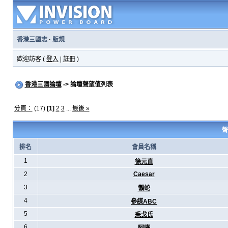
香港三國志
·
版規
歡迎訪客 (
登入
|
註冊
)
香港三國論壇
-> 論壇聲望值列表
分頁：
(17)
[1]
2
3
...
最後 »
聲
排名
會員名稱
1
徐元直
2
Caesar
3
懶蛇
4
參謀ABC
5
耒戈氏
6