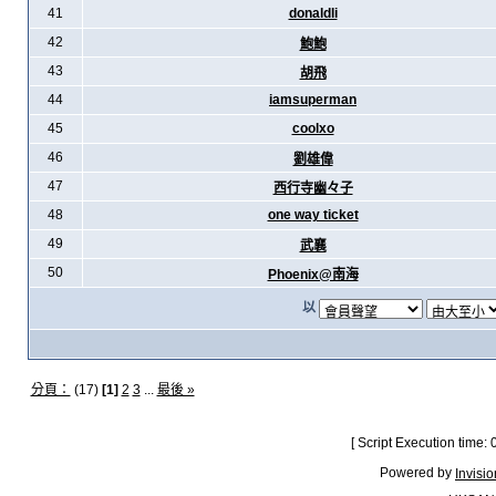
41
donaldli
42
鮑鮑
43
胡飛
44
iamsuperman
45
coolxo
46
劉雄偉
47
西行寺幽々子
48
one way ticket
49
武襄
50
Phoenix@南海
以
分頁：
(17)
[1]
2
3
...
最後 »
[ Script Execution time:
Powered by
Invisi