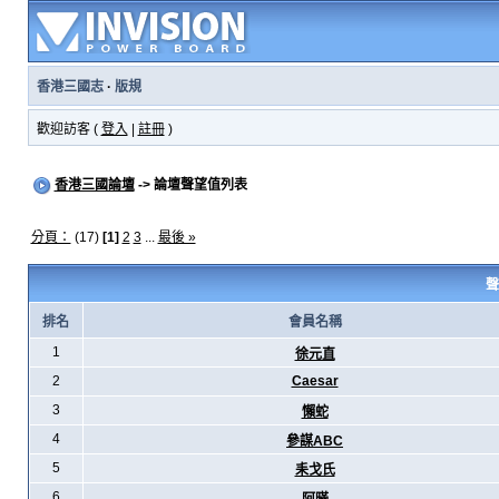
香港三國志
·
版規
歡迎訪客 (
登入
|
註冊
)
香港三國論壇
-> 論壇聲望值列表
分頁：
(17)
[1]
2
3
...
最後 »
聲
排名
會員名稱
1
徐元直
2
Caesar
3
懶蛇
4
參謀ABC
5
耒戈氏
6