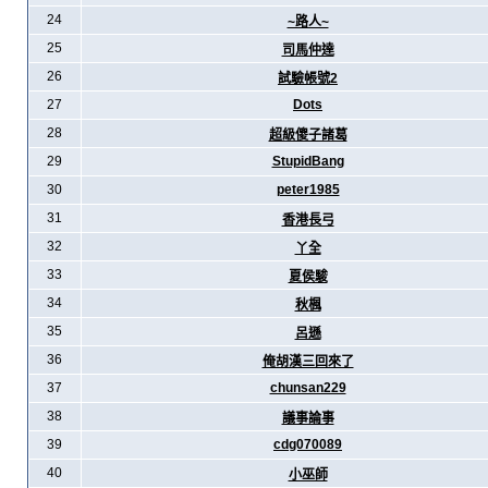
24
~路人~
25
司馬仲達
26
試驗帳號2
27
Dots
28
超級傻子諸葛
29
StupidBang
30
peter1985
31
香港長弓
32
丫全
33
夏侯駿
34
秋楓
35
呂遜
36
俺胡漢三回來了
37
chunsan229
38
議事論事
39
cdg070089
40
小巫師