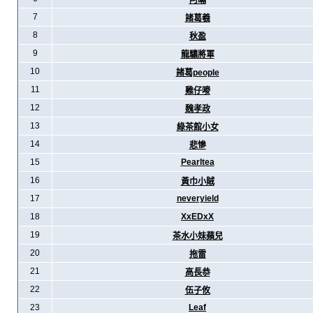
阿暪
7
諸葛羲
8
秋盈
9
龍驤將軍
10
諸葛people
11
雞仔嘜
12
魏孝政
13
綠茶館小女
14
悲慘
15
Pearltea
16
黃巾小賊
17
neveryield
18
XxEDxX
19
茶水小妹蘋兒
20
拖雷
21
高長恭
22
伍子攸
23
Leaf