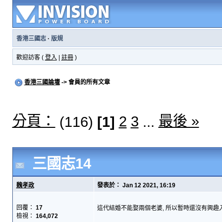
香港三國志
·
版規
歡迎訪客 (
登入
|
註冊
)
香港三國論壇
-> 會員的所有文章
分頁：
最後 »
2
3
(116)
[1]
...
三國志14
魏孝政
發表於： Jan 12 2021, 16:19
回覆：
17
這代結婚不能娶兩個老婆, 所以暫時還沒有興趣入手
檢視：
164,072