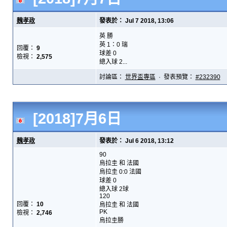
魏孝政
發表於： Jul 7 2018, 13:06
英 勝
英 1：0 瑞
回覆：
9
球差 0
檢視：
2,575
總入球 2...
討論區：
世界盃專區
· 發表預覽：
#232390
[2018]7月6日
魏孝政
發表於： Jul 6 2018, 13:12
90
烏拉圭 和 法國
烏拉圭 0:0 法國
球差 0
總入球 2球
120
回覆：
10
烏拉圭 和 法國
PK
檢視：
2,746
烏拉圭勝