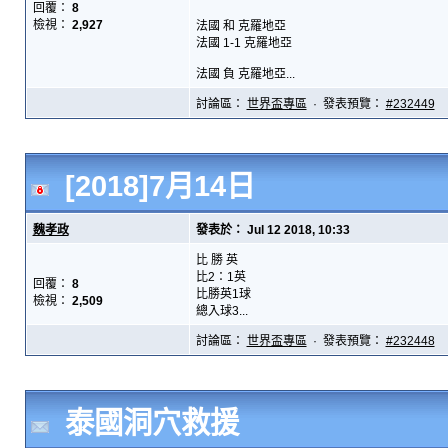
回覆：
8
檢視：
2,927
法國 和 克羅地亞
法國 1-1 克羅地亞
法國 負 克羅地亞...
討論區：
世界盃專區
· 發表預覽：
#232449
[2018]7月14日
魏孝政
發表於： Jul 12 2018, 10:33
比 勝 英
比2：1英
回覆：
8
比勝英1球
檢視：
2,509
總入球3...
討論區：
世界盃專區
· 發表預覽：
#232448
泰國洞穴救援