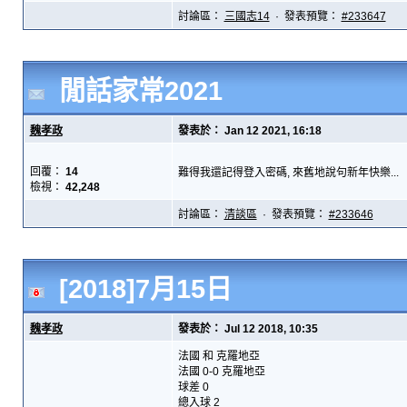
討論區：
三國志14
· 發表預覽：
#233647
閒話家常2021
魏孝政
發表於： Jan 12 2021, 16:18
回覆：
14
難得我還記得登入密碼, 來舊地說句新年快樂...
檢視：
42,248
討論區：
清談區
· 發表預覽：
#233646
[2018]7月15日
魏孝政
發表於： Jul 12 2018, 10:35
法國 和 克羅地亞
法國 0-0 克羅地亞
球差 0
總入球 2