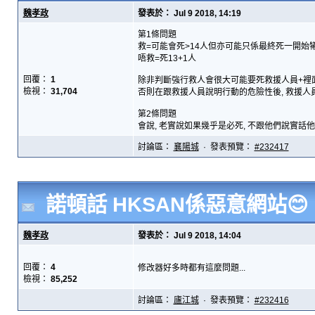
魏孝政
發表於： Jul 9 2018, 14:19
第1條問題
救=可能會死>14人但亦可能只係最終死一開始
唔救=死13+1人
回覆：
1
除非判斷強行救人會很大可能要死救援人員+裡
檢視：
31,704
否則在跟救援人員說明行動的危險性後, 救援人
第2條問題
會說, 老實說如果幾乎是必死, 不跟他們說實話他
討論區：
襄陽城
· 發表預覽：
#232417
諾頓話 HKSAN係惡意網站😊
魏孝政
發表於： Jul 9 2018, 14:04
回覆：
4
修改器好多時都有這麼問題...
檢視：
85,252
討論區：
廬江城
· 發表預覽：
#232416