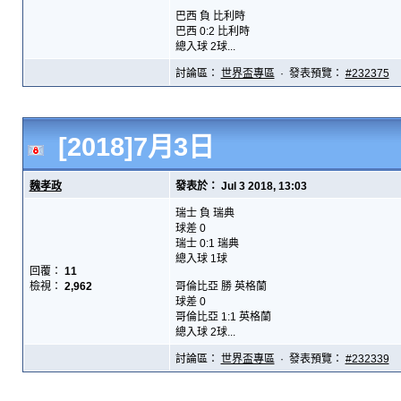
巴西 負 比利時
巴西 0:2 比利時
總入球 2球...
討論區：
世界盃專區
· 發表預覽：
#232375
[2018]7月3日
魏孝政
發表於： Jul 3 2018, 13:03
瑞士 負 瑞典
球差 0
瑞士 0:1 瑞典
總入球 1球
回覆：
11
檢視：
2,962
哥倫比亞 勝 英格蘭
球差 0
哥倫比亞 1:1 英格蘭
總入球 2球...
討論區：
世界盃專區
· 發表預覽：
#232339