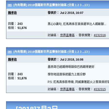
[內有戰果] 2018俄羅斯世界盃賽後討論區
(分頁
1
2
3
...13
)
魏孝政
發表於： Jul 2 2018, 16:07
回覆：
243
黑心D講句, 尼馬再係甘真係遲早比人踢斷腳...
檢視：
51,876
討論區：
世界盃專區
· 發表預覽：
#232316
[內有戰果] 2018俄羅斯世界盃賽後討論區
(分頁
1
2
3
...13
)
魏孝政
發表於： Jul 2 2018, 16:06
墨西哥已經踢得唔錯但巴西踢得更好
回覆：
243
學你地話齋係把握力上既分野
檢視：
51,876
P.S: 尼馬真係影帝級, 同威廉著起火上黎真係好勁.
討論區：
世界盃專區
· 發表預覽：
#232315