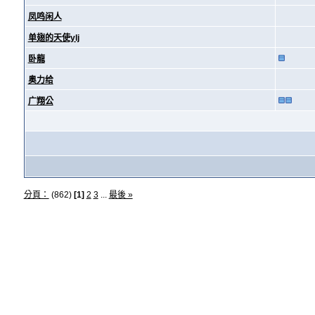
凤鸣闲人
单翅的天使ylj
卧龍
奥力给
广翔公
分頁：
(862)
[1]
2
3
...
最後 »