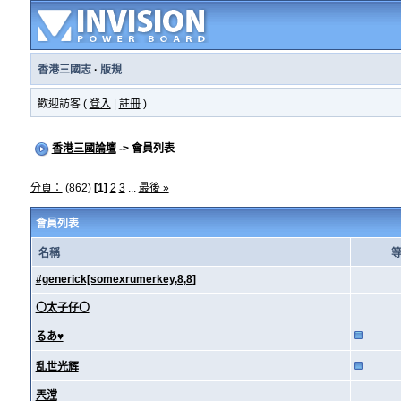
香港三國志
·
版規
歡迎訪客 (
登入
|
註冊
)
香港三國論壇
-> 會員列表
分頁：
(862)
[1]
2
3
...
最後 »
會員列表
名稱
#generick[somexrumerkey,8,8]
〇太子仔〇
るあ♥
乱世光辉
兲漟