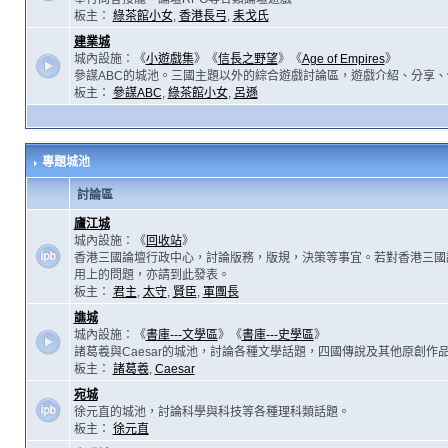
板主：
綠茶館小女
,
香港長弓
,
耒戈氏
建業城
城內設施：《
小遊戲集
》《
信長之野望
》《
Age of Empires
》
參謀ABC的城池。三國主題以外的綜合遊戲討論區，遊戲介紹、分享、
板主：
參謀ABC
,
綠茶館小女
,
呂遜
專題城池
討論區
廬江城
城內設施：《
回收站
》
香港三國論壇行政中心，討論版務，版規，決策等事宜。若對香港三國
用上的問題，亦請到此發表。
板主：
君主
,
太守
,
賢臣
,
軍團長
譙城
城內設施：《
書庫---文學區
》《
書庫---史學區
》
諸葛羲與Caesar的城池，討論各種文學話題，四國傳說及其他原創作
板主：
諸葛羲
,
Caesar
宛城
徐元直的城池，討論科學與科技等各種理科類話題。
板主：
徐元直