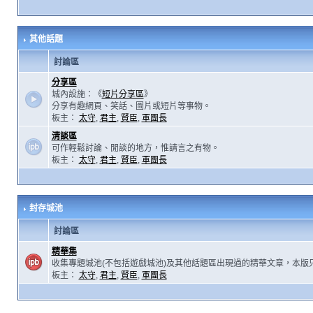
其他話題
討論區
分享區
城內設施：《
短片分享區
》
分享有趣網頁、笑話、圖片或短片等事物。
板主：
太守
,
君主
,
賢臣
,
軍團長
清談區
可作輕鬆討論、閒談的地方，惟請言之有物。
板主：
太守
,
君主
,
賢臣
,
軍團長
封存城池
討論區
精華集
收集專題城池(不包括遊戲城池)及其他話題區出現過的精華文章，本版
板主：
太守
,
君主
,
賢臣
,
軍團長