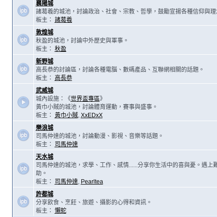
襄陽城
諸葛羲的城池，討論政治、社會、宗教、哲學，鼓勵宣揚各種信仰與理
板主：
諸葛羲
敦煌城
秋盈的城池，討論中外歷史與軍事。
板主：
秋盈
新野城
高長恭的討論區，討論各種電腦、數碼產品、互聯網相關的話題。
板主：
高長恭
武威城
城內設施：《
世界盃專區
》
黃巾小賊的城池，討論體育運動，賽事與盛事。
板主：
黃巾小賊
,
XxEDxX
樂浪城
司馬仲達的城池，討論動漫、影視、音樂等話題。
板主：
司馬仲達
天水城
司馬仲達的城池，求學、工作、感情......分享你生活中的喜與憂。遇
助。
板主：
司馬仲達
,
Pearltea
許都城
分享飲食、烹飪、旅遊、攝影的心得和資訊。
板主：
懶蛇