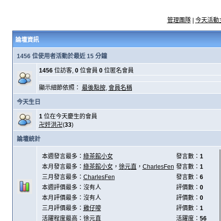
管理團隊
|
今天活動
論壇資訊
1456 位使用者活動於最近 15 分鐘
1456
位訪客,
0
位會員
0
位匿名會員
顯示細節依照：
最後點按
,
會員名稱
今天生日
1
位在今天慶生的會員
卍奸洪卍
(
33
)
論壇統計
本週發言最多：
綠茶館小女
發言數：
1
本月發言最多：
綠茶館小女
，
徐元直
，
CharlesFen
發言數：
1
三月發言最多：
CharlesFen
發言數：
6
本週評價最多：沒有人
評價數：
0
本月評價最多：沒有人
評價數：
0
三月評價最多：
雞仔嘜
評價數：
1
活躍程度最高：
徐元直
活躍度：
56