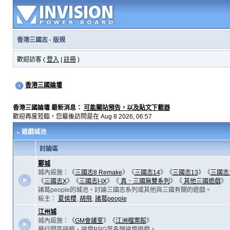
香港三國志
·
版規
歡迎訪客 (
登入
|
註冊
)
香港三國論壇
香港三國論壇 最新消息：
可能關站預告，以及貼文下載器
歡迎再度蒞臨，您最後訪問是在 Aug 8 2026, 06:57
遊戲城池
討論區
鄴城
城內設施：《
三國志8 Remake
》《
三國志14
》《
三國志13
》《
三國志
《
三國志X
》《
三國志I-IX
》《
真．三國無雙系列
》《
其他三國遊戲
》
諸葛people的城池，討論三國志系列或其他與三國有關的遊戲。
板主：
夏侯櫻
,
胡飛
,
諸葛people
江州城
城內設施：《
GM會議室
》《
江洲檔案館
》
舉行問答接龍、論壇RPG等各類論壇遊戲。