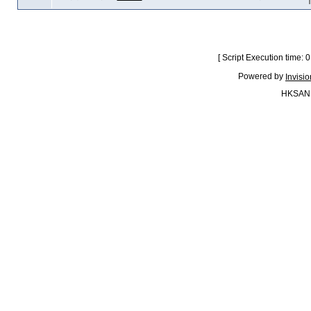
[ Script Execution time:
Powered by
Invisi
HKSAN.