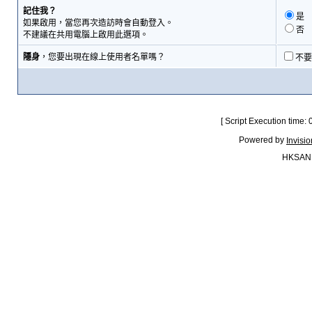
記住我？
是
如果啟用，當您再次造訪時會自動登入。
否
不建議在共用電腦上啟用此選項。
隱身
，您要出現在線上使用者名單嗎？
不要
[ Script Execution time:
Powered by
Invisi
HKSAN.