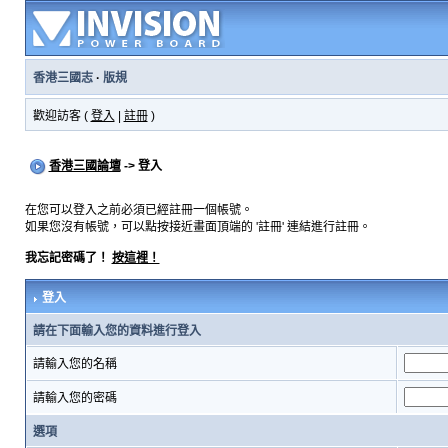
香港三國志
·
版規
歡迎訪客 (
登入
|
註冊
)
香港三國論壇
-> 登入
在您可以登入之前必須已經註冊一個帳號。
如果您沒有帳號，可以點按接近畫面頂端的 '註冊' 連結進行註冊。
我忘記密碼了！
按這裡！
登入
請在下面輸入您的資料進行登入
請輸入您的名稱
請輸入您的密碼
選項