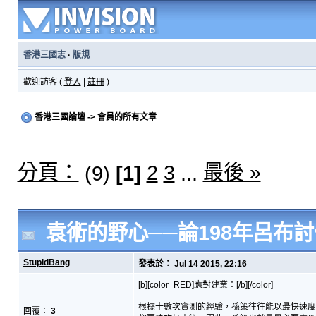
香港三國志
·
版規
歡迎訪客 (
登入
|
註冊
)
香港三國論壇
-> 會員的所有文章
分頁：
最後 »
2
3
(9)
[1]
...
袁術的野心──論198年呂布
StupidBang
發表於： Jul 14 2015, 22:16
[b][color=RED]應對建業：[/b][/color]
根據十數次實測的經驗，孫策往往能以最快速度完成[b
回覆：
3