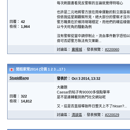
每次刷面書看見反警察的言論就覺得特噁心
也許是二元地將警方放在雨傘運動的對立面容易
但依我這星期觀察所見，絕大部分的警察才沒示
回覆：
42
警方職責在於維持現場穩定，而他們的確這樣做
檢視：
1,964
以今天旺角的騷動為例
沒有警察從當中調停制止，流血事件數字恐怕以
毋可否認警方執法有欠果斷...
討論區：
襄陽城
· 發表預覽：
#220060
閒話家常2014
(分頁
1
2
3
...17
)
StupidBang
發表於： Oct 3 2014, 13:32
大離題
Caesar的帖子有90000多個點擊率
回覆：
322
是不是誰轉載到熱門社交網站呢
檢視：
14,812
又，這是否直接導致昨日整天上不了hksan?...
討論區：
清談區
· 發表預覽：
#220029