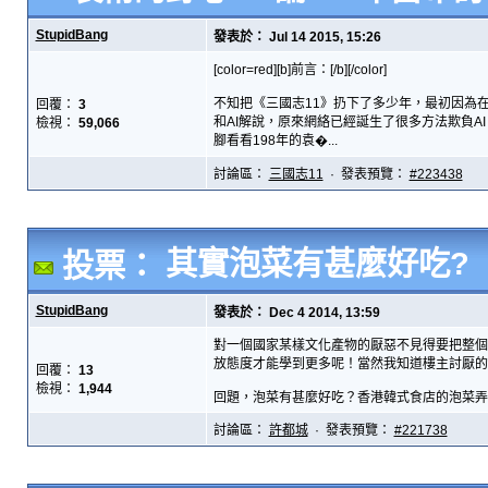
StupidBang
發表於： Jul 14 2015, 15:26
[color=red][b]前言：[/b][/color]
不知把《三國志11》扔下了多少年，最初因為
回覆：
3
和AI解說，原來網絡已經誕生了很多方法欺負A
檢視：
59,066
腳看看198年的袁�...
討論區：
三國志11
· 發表預覽：
#223438
其實泡菜有甚麼好吃?
投票：
StupidBang
發表於： Dec 4 2014, 13:59
對一個國家某樣文化產物的厭惡不見得要把整個
放態度才能學到更多呢！當然我知道樓主討厭的
回覆：
13
檢視：
1,944
回題，泡菜有甚麼好吃？香港韓式食店的泡菜弄得
討論區：
許都城
· 發表預覽：
#221738