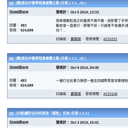
[精]從佔中看爭取真普選之路
(分頁
1
2
3
...25
)
StupidBang
發表於： Oct 5 2014, 13:33
雨傘運動對真正的權貴不痛不癢，卻影響了手停
回覆：
483
動就會一直進行，膠著不前。示威者不會讓步(
檢視：
624,689
何？...
討論區：
襄陽城
· 發表預覽：
#220251
[精]從佔中看爭取真普選之路
(分頁
1
2
3
...25
)
StupidBang
發表於： Oct 4 2014, 04:40
回覆：
483
一邊打住反暴力旗號一邊支持國際黑客攻擊建制派
檢視：
624,689
討論區：
襄陽城
· 發表預覽：
#220108
[分割]關於佔中的某些「感性」交流
(分頁
1
2
3
)
StupidBang
發表於： Oct 3 2014, 15:41