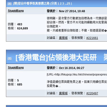
[精]從佔中看爭取真普選之路
(分頁
1
2
3
...25
)
StupidBang
發表於： Nov 27 2014, 10:48
很明顯，是次警方行動更加目標為本，代價卻是
迎佔領。然而，警方不大可能持續動用大批警員
回覆：
483
佔領起來。
檢視：
624,689
撤，示威者重新佔領街道；不撤，街道還是被�..
討論區：
襄陽城
· 發表預覽：
#221661
[香港電台]佔領後港大民研 梁
StupidBang
發表於： Oct 16 2014, 06:27
[URL=http://hkupop.hku.hk/chinese/popexpress/
回覆：
5
淨值是續任票與罷免票之差。如果只用續任票反
檢視：
685
投罷免�...
討論區：
襄陽城
· 發表預覽：
#220497