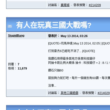
討論區：
襄陽城
· 發表預覽：
#214209
有人在玩真三國大戰嗎?
StupidBang
發表於： May 13 2014, 03:26
[QUOTE=司馬仲達,May 13 2014, 02:05 ] [QUOT
打到豪杰6已經吃不消了... [/QUOTE]
我鑽石用得最多既地方係買科技鎚仔
同抽卡既比例大概係 抽卡 : 科技鎚仔 = 2 : 8 / 1: 
回覆：
7
檢視：
11,679
鑽石只抽60
競技夠力就打吧，每升一個級別有60鑽，每次賽
沒事...
討論區：
其他三國遊戲
· 發表預覽：
#214029