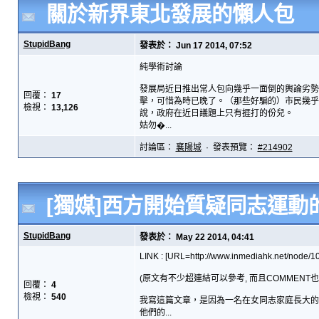
關於新界東北發展的懶人包
StupidBang
發表於： Jun 17 2014, 07:52
純學術討論
發展局近日推出常人包向幾乎一面倒的輿論劣勢
回覆：
17
擊，可惜為時已晚了。（那些好騙的）市民幾乎
檢視：
13,126
說，政府在近日議題上只有捱打的份兒。
姑勿�...
討論區：
襄陽城
· 發表預覽：
#214902
[獨媒]西方開始質疑同志運動
StupidBang
發表於： May 22 2014, 04:41
LINK : [URL=http://www.inmediahk.net/node/1
(原文有不少超連結可以參考, 而且COMMENT
回覆：
4
檢視：
540
我寫這篇文章，是因為一名在女同志家庭長大的
他們的...