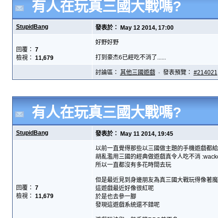
有人在玩真三國大戰嗎?
StupidBang
發表於： May 12 2014, 17:00
好野好野
回覆：
7
打到豪杰6已經吃不消了......
檢視：
11,679
討論區：
其他三國遊戲
· 發表預覽：
#214021
有人在玩真三國大戰嗎?
StupidBang
發表於： May 11 2014, 19:45
以前一直覺得那些以三國做主題的手機遊戲都給
胡亂濫用三國的經典做遊戲真令人吃不消 :wacko
所以一直都沒有多花時間去玩
但是最近見到身邊朋友為真三國大戰玩得像著魔
回覆：
7
這遊戲最近好像很紅呢
檢視：
11,679
於是也去參一腳
發現這遊戲系統還不錯呢