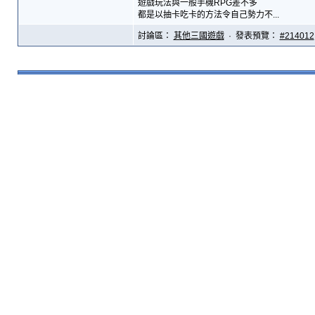
遊戲玩法與一般手機RPG差不多
都是以抽卡吃卡的方法令自己勢力不...
討論區：
其他三國遊戲
· 發表預覽：
#214012
閒話家常2013
(分頁
1
2
3
...16
)
StupidBang
發表於： Dec 6 2013, 17:13
[QUOTE=Caesar,Dec 6 2013, 23:49 ] [QUOT
回覆：
318
其實每次一用呢幾隻字, 無論本身你幾有道理都好 ,
檢視：
33,224
是因為這個字在內地普遍使用還是怎樣?...
討論區：
清談區
· 發表預覽：
#212879
閒話家常2013
(分頁
1
2
3
...16
)
StupidBang
發表於： Dec 6 2013, 10:13
[發牢騷, 可能需要臉書帳戶才能瀏覽]
[URL=https://www.facebook.com/events/44692
回覆：
318
連結裡面是一個可以觀測現時大學生水平的平台
檢視：
33,224