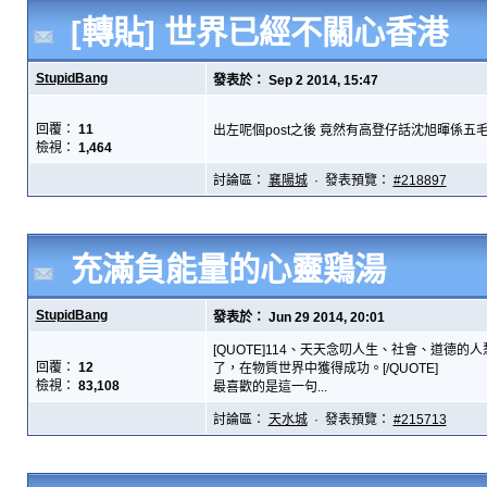
[轉貼] 世界已經不關心香港
StupidBang
發表於： Sep 2 2014, 15:47
回覆：
11
出左呢個post之後 竟然有高登仔話沈旭暉係五毛...
檢視：
1,464
討論區：
襄陽城
· 發表預覽：
#218897
充滿負能量的心靈鶏湯
StupidBang
發表於： Jun 29 2014, 20:01
[QUOTE]114、天天念叨人生、社會、道
回覆：
12
了，在物質世界中獲得成功。[/QUOTE]
檢視：
83,108
最喜歡的是這一句...
討論區：
天水城
· 發表預覽：
#215713