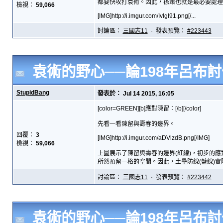
都要快攻打袁術。因此，孫策也就是最必要處理
檢視：
59,066
[IMG]http://i.imgur.com/IvlgI91.png[/...
討論區：
三國志11
· 發表預覽：
#223443
袁術的野心──論198年呂布
StupidBang
發表於： Jul 14 2015, 16:05
[color=GREEN][b]應對陳留：[/b][/color]
先看一看陳留與壽春的邊界。
回覆：
3
[IMG]http://i.imgur.com/aDVlzdB.png[/IMG]
檢視：
59,066
上圖展示了陳留與壽春的邊界(紅線)，初步的
所然預留一格的空間。因此，土壘防線(藍線)實際
討論區：
三國志11
· 發表預覽：
#223442
袁術的野心──論198年呂布