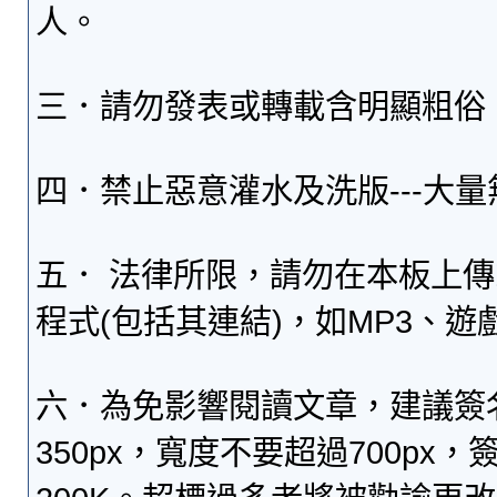
人。
三．請勿發表或轉載含明顯粗俗
四．禁止惡意灌水及洗版---大
五． 法律所限，請勿在本板上
程式(包括其連結)，如MP3、遊
六．為免影響閱讀文章，建議簽
350px，寬度不要超過700p