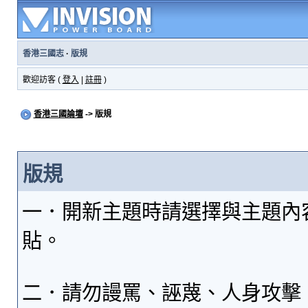
香港三國志
·
版規
歡迎訪客 (
登入
|
註冊
)
香港三國論壇
-> 版規
版規
一．開新主題時請選擇與主題內
貼。
二．請勿謾罵、誣蔑、人身攻擊