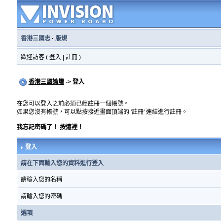
香港三國志
·
版規
歡迎訪客 (
登入
|
註冊
)
香港三國論壇
-> 登入
在您可以登入之前必須已經註冊一個帳號。
如果您沒有帳號，可以點按接近畫面頂端的 '註冊' 連結進行註冊。
我忘記密碼了！
按這裡！
登入
請在下面輸入您的資料進行登入
請輸入您的名稱
請輸入您的密碼
選項