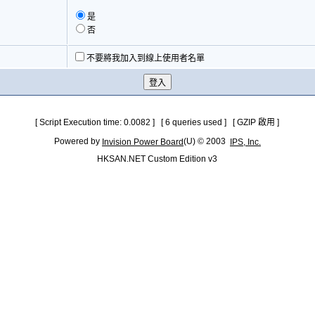
是
否
不要將我加入到線上使用者名單
[ Script Execution time: 0.0082 ] [ 6 queries used ] [ GZIP 啟用 ]
Powered by
(U) © 2003
Invision Power Board
IPS, Inc.
HKSAN.NET Custom Edition v3