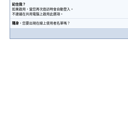
記住我？
如果啟用，當您再次造訪時會自動登入。
不建議在共用電腦上啟用此選項。
隱身
，您要出現在線上使用者名單嗎？