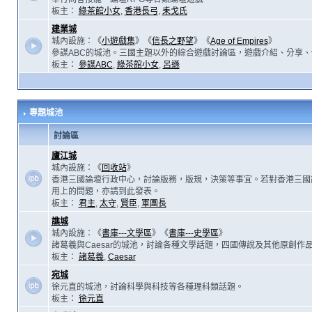
板主：
綠茶館小女
,
香港長弓
,
耒戈氏
建業城
城內設施：《
小遊戲集
》《
信長之野望
》《
Age of Empires
》
參謀ABC的城池。三國主題以外的綜合遊戲討論區，遊戲介紹、分享、
板主：
參謀ABC
,
綠茶館小女
,
呂遜
專題城池
討論區
廬江城
城內設施：《
回收站
》
香港三國論壇行政中心，討論版務，版規，決策等事宜。若對香港三國
用上的問題，亦請到此發表。
板主：
君主
,
太守
,
賢臣
,
軍團長
譙城
城內設施：《
書庫---文學區
》《
書庫---史學區
》
諸葛羲與Caesar的城池，討論各種文學話題，四國傳說及其他原創作
板主：
諸葛羲
,
Caesar
宛城
徐元直的城池，討論科學與科技等各種理科類話題。
板主：
徐元直