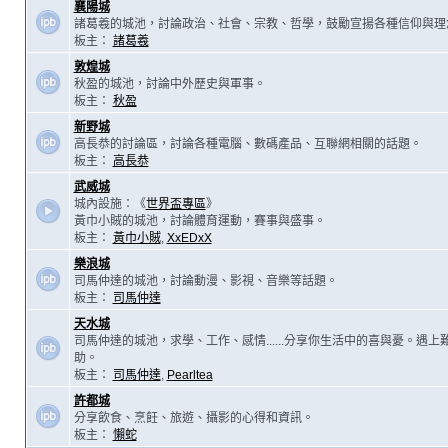
襄陽城
諸葛羲的城池，討論政治、社會、宗教、哲學，鼓勵宣揚各種信仰與理
板主：
諸葛羲
敦煌城
秋盈的城池，討論中外歷史與軍事。
板主：
秋盈
新野城
高長恭的討論區，討論各種電腦、數碼產品、互聯網相關的話題。
板主：
高長恭
武威城
城內設施：《
世界盃專區
》
黃巾小賊的城池，討論體育運動，賽事與盛事。
板主：
黃巾小賊
,
XxEDxX
樂浪城
司馬仲達的城池，討論動漫、影視、音樂等話題。
板主：
司馬仲達
天水城
司馬仲達的城池，求學、工作、感情......分享你生活中的喜與憂。遇
助。
板主：
司馬仲達
,
Pearltea
許都城
分享飲食、烹飪、旅遊、攝影的心得和資訊。
板主：
懶蛇