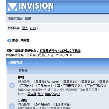
香港三國志
·
版規
歡迎訪客 (
登入
|
註冊
)
香港三國論壇
香港三國論壇 最新消息：
可能關站預告，以及貼文下載器
歡迎再度蒞臨，您最後訪問是在 Aug 8 2026, 09:38
遊戲城池
討論區
鄴城
城內設施：《
三國志8 Remake
》《
三國志14
》《
三國志13
》《
三國志
《
三國志X
》《
三國志I-IX
》《
真．三國無雙系列
》《
其他三國遊戲
》
諸葛people的城池，討論三國志系列或其他與三國有關的遊戲。
板主：
夏侯櫻
,
胡飛
,
諸葛people
江州城
城內設施：《
GM會議室
》《
江洲檔案館
》
舉行問答接龍、論壇RPG等各類論壇遊戲。