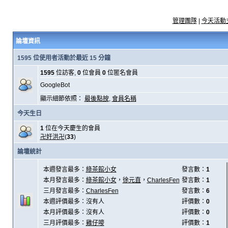
管理團隊
|
今天活動
論壇資訊
1595 位使用者活動於最近 15 分鐘
1595
位訪客,
0
位會員
0
位匿名會員
GoogleBot
顯示細節依照：
最後點按
,
會員名稱
今天生日
1
位在今天慶生的會員
卍奸洪卍
(
33
)
論壇統計
本週發言最多：
綠茶館小女
發言數：
1
本月發言最多：
綠茶館小女
，
徐元直
，
CharlesFen
發言數：
1
三月發言最多：
CharlesFen
發言數：
6
本週評價最多：沒有人
評價數：
0
本月評價最多：沒有人
評價數：
0
三月評價最多：
雞仔嘜
評價數：
1