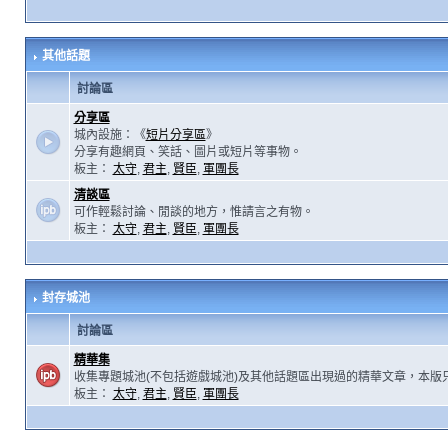
其他話題
討論區
分享區
城內設施：《
短片分享區
》
分享有趣網頁、笑話、圖片或短片等事物。
板主：
太守
,
君主
,
賢臣
,
軍團長
清談區
可作輕鬆討論、閒談的地方，惟請言之有物。
板主：
太守
,
君主
,
賢臣
,
軍團長
封存城池
討論區
精華集
收集專題城池(不包括遊戲城池)及其他話題區出現過的精華文章，本版
板主：
太守
,
君主
,
賢臣
,
軍團長