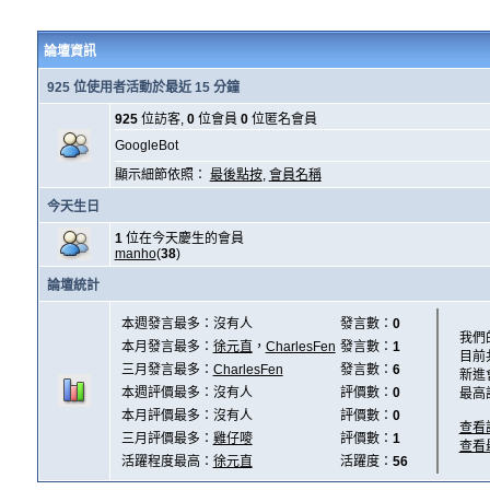
論壇資訊
925 位使用者活動於最近 15 分鐘
925
位訪客,
0
位會員
0
位匿名會員
GoogleBot
顯示細節依照：
最後點按
,
會員名稱
今天生日
1
位在今天慶生的會員
manho
(
38
)
論壇統計
本週發言最多：沒有人
發言數：
0
我們
本月發言最多：
徐元直
，
CharlesFen
發言數：
1
目前
三月發言最多：
CharlesFen
發言數：
6
新進
本週評價最多：沒有人
評價數：
0
最高
本月評價最多：沒有人
評價數：
0
查看
三月評價最多：
雞仔嘜
評價數：
1
查看
活躍程度最高：
徐元直
活躍度：
56