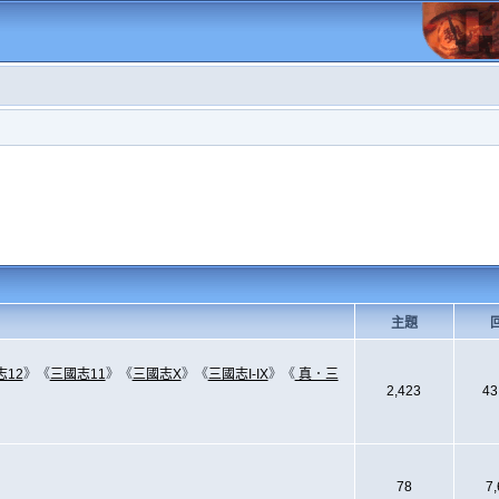
主題
志12
》《
三國志11
》《
三國志X
》《
三國志I-IX
》《
真．三
2,423
43
78
7