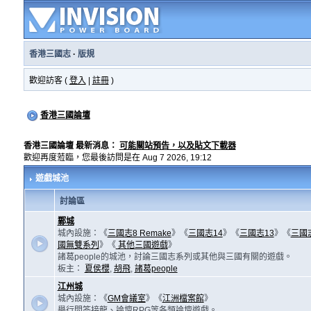
香港三國志
·
版規
歡迎訪客 (
登入
|
註冊
)
香港三國論壇
香港三國論壇 最新消息：
可能關站預告，以及貼文下載器
歡迎再度蒞臨，您最後訪問是在 Aug 7 2026, 19:12
遊戲城池
討論區
鄴城
城內設施：《
三國志8 Remake
》《
三國志14
》《
三國志13
》《
三國
國無雙系列
》《
其他三國遊戲
》
諸葛people的城池，討論三國志系列或其他與三國有關的遊戲。
板主：
夏侯櫻
,
胡飛
,
諸葛people
江州城
城內設施：《
GM會議室
》《
江洲檔案館
》
舉行問答接龍、論壇RPG等各類論壇遊戲。