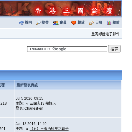
說明
搜尋
會員
聲望
日曆
統計
重寄認證電子郵件
回覆
最新發表資訊
Jul 5 2026, 09:15
,218
主題:
三國志13 幾好玩
發表:
CharlesFen
Jan 18 2016, 14:49
,691
主題:
（五）－東西極星之戰爭