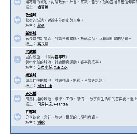
諸葛羲的城池，討論政治、社會、宗教、哲學，鼓勵宣揚各種信仰與
板主：
諸葛羲
敦煌城
秋盈的城池，討論中外歷史與軍事。
板主：
秋盈
新野城
高長恭的討論區，討論各種電腦、數碼產品、互聯網相關的話題。
板主：
高長恭
武威城
城內設施：《
世界盃專區
》
黃巾小賊的城池，討論體育運動，賽事與盛事。
板主：
黃巾小賊
,
XxEDxX
樂浪城
司馬仲達的城池，討論動漫、影視、音樂等話題。
板主：
司馬仲達
天水城
司馬仲達的城池，求學、工作、感情......分享你生活中的喜與憂。
板主：
司馬仲達
,
Pearltea
許都城
分享飲食、烹飪、旅遊、攝影的心得和資訊。
板主：
懶蛇