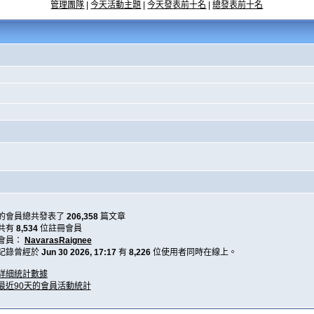
管理團隊
|
今天活動主題
|
今天發表前十名
|
總發表前十名
的會員總共發表了
206,358
篇文章
共有
8,534
位註冊會員
會員：
NavarasRaignee
記錄曾經於
Jun 30 2026, 17:17
有
8,226
位使用者同時在線上。
詳細統計數據
最近90天的會員活動統計