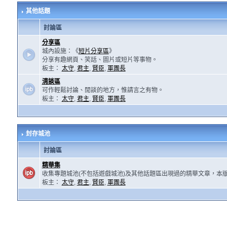
其他話題
討論區
分享區
城內設施：《
短片分享區
》
分享有趣網頁、笑話、圖片或短片等事物。
板主：
太守
,
君主
,
賢臣
,
軍團長
清談區
可作輕鬆討論、閒談的地方，惟請言之有物。
板主：
太守
,
君主
,
賢臣
,
軍團長
封存城池
討論區
精華集
收集專題城池(不包括遊戲城池)及其他話題區出現過的精華文章，本
板主：
太守
,
君主
,
賢臣
,
軍團長