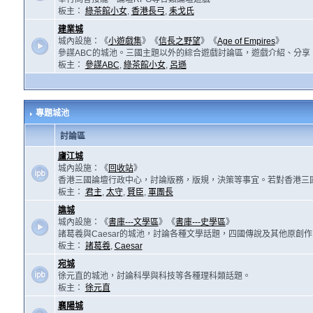
板主：
綠茶館小女
,
香港長弓
,
耒戈氏
建業城
城內設施：《
小遊戲集
》《
信長之野望
》《
Age of Empires
》
參謀ABC的城池。三國主題以外的綜合遊戲討論區，遊戲介紹、分享
板主：
參謀ABC
,
綠茶館小女
,
呂遜
專題城池
討論區
廬江城
城內設施：《
回收站
》
香港三國論壇行政中心，討論版務，版規，決策等事宜。若對香港三
板主：
君主
,
太守
,
賢臣
,
軍團長
譙城
城內設施：《
書庫---文學區
》《
書庫---史學區
》
諸葛羲與Caesar的城池，討論各種文學話題，四國傳說及其他原創
板主：
諸葛羲
,
Caesar
宛城
徐元直的城池，討論科學與科技等各種理科類話題。
板主：
徐元直
襄陽城