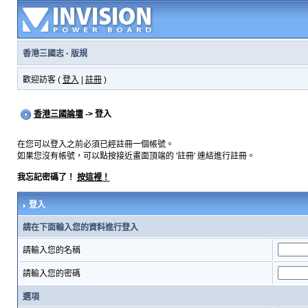
香港三國志
·
版規
歡迎訪客 (
登入
|
註冊
)
香港三國論壇
-> 登入
在您可以登入之前必須已經註冊一個帳號。
如果您沒有帳號，可以點按接近畫面頂端的 '註冊' 連結進行註冊。
我忘記密碼了！
按這裡！
登入
請在下面輸入您的資料進行登入
請輸入您的名稱
請輸入您的密碼
選項