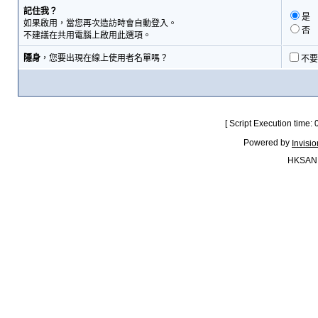
記住我？
是
如果啟用，當您再次造訪時會自動登入。
否
不建議在共用電腦上啟用此選項。
隱身
，您要出現在線上使用者名單嗎？
不要
[ Script Execution time:
Powered by
Invisi
HKSAN.