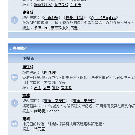
板主：
綠茶館小女
,
香港長弓
,
耒戈氏
建業城
城內設施：《
小遊戲集
》《
信長之野望
》《
Age of Empires
》
參謀ABC的城池。三國主題以外的綜合遊戲討論區，遊戲介紹、分享、
板主：
參謀ABC
,
綠茶館小女
,
呂遜
專題城池
討論區
廬江城
城內設施：《
回收站
》
香港三國論壇行政中心，討論版務，版規，決策等事宜。若對香港三國
用上的問題，亦請到此發表。
板主：
君主
,
太守
,
賢臣
,
軍團長
譙城
城內設施：《
書庫---文學區
》《
書庫---史學區
》
諸葛羲與Caesar的城池，討論各種文學話題，四國傳說及其他原創作
板主：
諸葛羲
,
Caesar
宛城
徐元直的城池，討論科學與科技等各種理科類話題。
板主：
徐元直