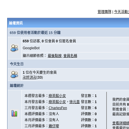
管理團隊
|
今天活動
論壇資訊
659 位使用者活動於最近 15 分鐘
659
位訪客,
0
位會員
0
位匿名會員
GoogleBot
顯示細節依照：
最後點按
,
會員名稱
今天生日
1
位在今天慶生的會員
卍奸洪卍
(
33
)
論壇統計
本週發言最多：
綠茶館小女
發言數：
1
我們的會
本月發言最多：
綠茶館小女
，
徐元直
發言數：
1
目前共有
8
三月發言最多：
CharlesFen
發言數：
6
新進會員
本週評價最多：沒有人
評價數：
0
最高記錄
本月評價最多：沒有人
評價數：
0
查看詳細
三月評價最多：
雞仔嘜
評價數：
1
查看最近9