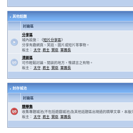
其他話題
討論區
分享區
城內設施：《
短片分享區
》
分享有趣網頁、笑話、圖片或短片等事物。
板主：
太守
,
君主
,
賢臣
,
軍團長
清談區
可作輕鬆討論、閒談的地方，惟請言之有物。
板主：
太守
,
君主
,
賢臣
,
軍團長
封存城池
討論區
精華集
收集專題城池(不包括遊戲城池)及其他話題區出現過的精華文章，本版
板主：
太守
,
君主
,
賢臣
,
軍團長