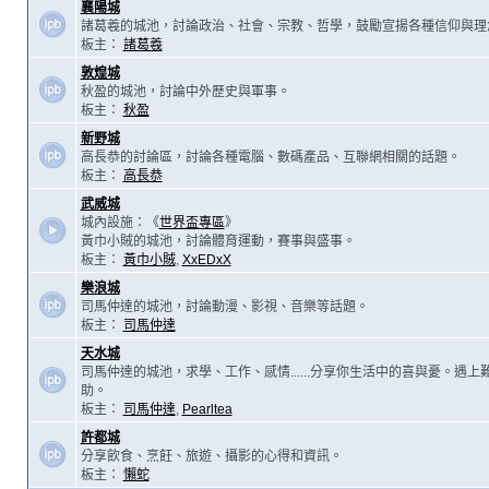
襄陽城
諸葛羲的城池，討論政治、社會、宗教、哲學，鼓勵宣揚各種信仰與理
板主：
諸葛羲
敦煌城
秋盈的城池，討論中外歷史與軍事。
板主：
秋盈
新野城
高長恭的討論區，討論各種電腦、數碼產品、互聯網相關的話題。
板主：
高長恭
武威城
城內設施：《
世界盃專區
》
黃巾小賊的城池，討論體育運動，賽事與盛事。
板主：
黃巾小賊
,
XxEDxX
樂浪城
司馬仲達的城池，討論動漫、影視、音樂等話題。
板主：
司馬仲達
天水城
司馬仲達的城池，求學、工作、感情......分享你生活中的喜與憂。遇
助。
板主：
司馬仲達
,
Pearltea
許都城
分享飲食、烹飪、旅遊、攝影的心得和資訊。
板主：
懶蛇