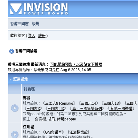
香港三國志
·
版規
歡迎訪客 (
登入
|
註冊
)
香港三國論壇
香港三國論壇 最新消息：
可能關站預告，以及貼文下載器
歡迎再度蒞臨，您最後訪問是在 Aug 8 2026, 14:05
遊戲城池
討論區
鄴城
城內設施：《
三國志8 Remake
》《
三國志14
》《
三國志13
》《
三國志
《
三國志X
》《
三國志I-IX
》《
真．三國無雙系列
》《
其他三國遊戲
》
諸葛people的城池，討論三國志系列或其他與三國有關的遊戲。
板主：
夏侯櫻
,
胡飛
,
諸葛people
江州城
城內設施：《
GM會議室
》《
江洲檔案館
》
舉行問答接龍、論壇RPG等各類論壇遊戲。