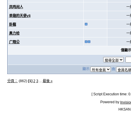
凤鸣闲人
一
单翅的天使ylj
一
卧龍
一
奥力给
一
广翔公
一
僅顯
顯示
由
分頁：
(862)
[1]
2
3
...
最後 »
[ Script Execution time:
Powered by
Invisi
HKSAN.