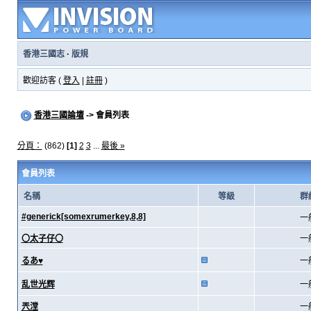
香港三國志
·
版規
歡迎訪客 (
登入
|
註冊
)
香港三國論壇
-> 會員列表
分頁：
(862)
[1]
2
3
...
最後 »
會員列表
名稱
等級
群
#generick[somexrumerkey,8,8]
一
〇太子仔〇
一
るあ♥
一
乱世光辉
一
兲漟
一