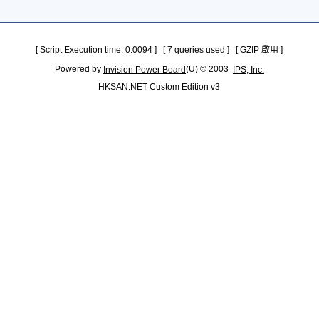
[ Script Execution time: 0.0094 ] [ 7 queries used ] [ GZIP 啟用 ]
Powered by
(U) © 2003
Invision Power Board
IPS, Inc.
HKSAN.NET Custom Edition v3