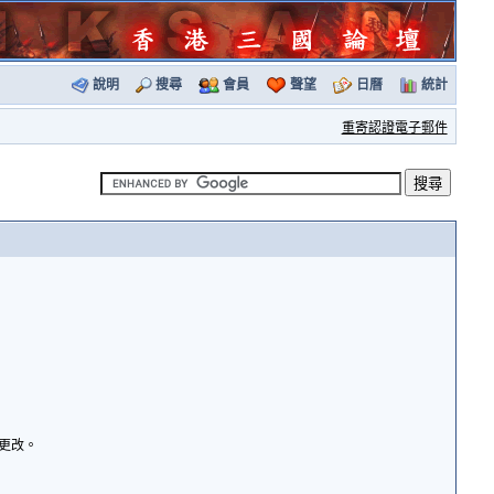
說明
搜尋
會員
聲望
日曆
統計
重寄認證電子郵件
諭更改。