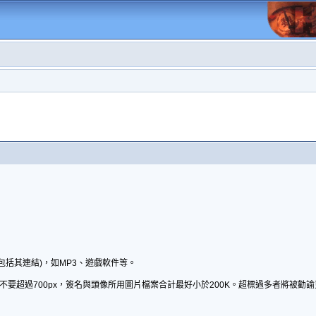
包括其連結)，如MP3、遊戲軟件等。
不要超過700px，簽名與頭像所用圖片檔案合計最好小於200K。超標過多者將被勸