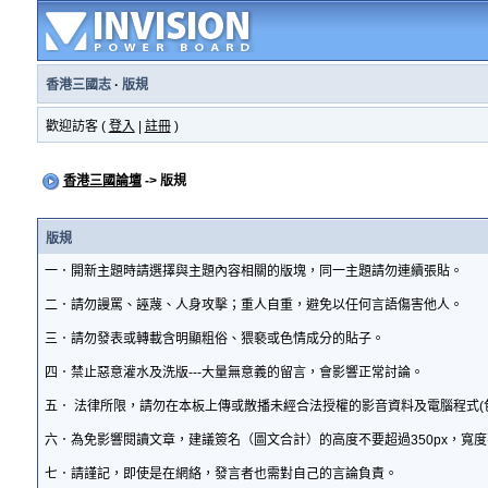
香港三國志
·
版規
歡迎訪客 (
登入
|
註冊
)
香港三國論壇
-> 版規
版規
一．開新主題時請選擇與主題內容相關的版塊，同一主題請勿連續張貼。
二．請勿謾罵、誣蔑、人身攻擊；重人自重，避免以任何言語傷害他人。
三．請勿發表或轉載含明顯粗俗、猥褻或色情成分的貼子。
四．禁止惡意灌水及洗版---大量無意義的留言，會影響正常討論。
五． 法律所限，請勿在本板上傳或散播未經合法授權的影音資料及電腦程式(
六．為免影響閱讀文章，建議簽名（圖文合計）的高度不要超過350px，寬度
七．請謹記，即使是在網絡，發言者也需對自己的言論負責。