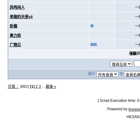
凤鸣闲人
一
单翅的天使ylj
一
卧龍
一
奥力给
一
广翔公
一
僅顯
顯示
由
分頁：
(862)
[1]
2
3
...
最後 »
[ Script Execution time:
Powered by
Invisi
HKSAN.