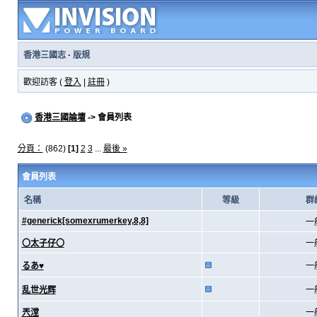
香港三國志
·
版規
歡迎訪客 (
登入
|
註冊
)
香港三國論壇
-> 會員列表
分頁：
(862)
[1]
2
3
...
最後 »
會員列表
名稱
等級
群
#generick[somexrumerkey,8,8]
一
〇太子仔〇
一
るあ♥
一
乱世光辉
一
兲漟
一