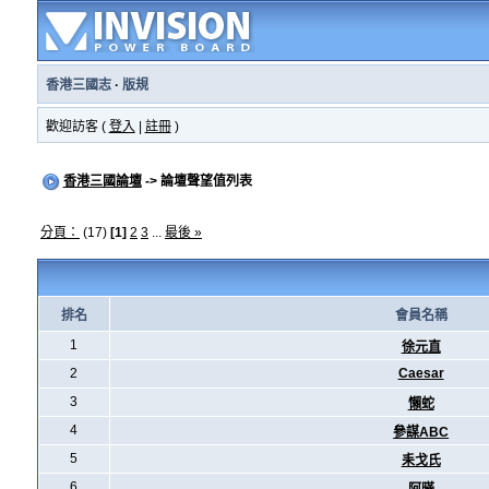
香港三國志
·
版規
歡迎訪客 (
登入
|
註冊
)
香港三國論壇
-> 論壇聲望值列表
分頁：
(17)
[1]
2
3
...
最後 »
排名
會員名稱
1
徐元直
2
Caesar
3
懶蛇
4
參謀ABC
5
耒戈氏
6