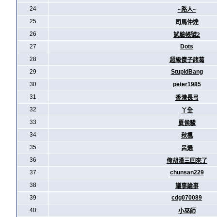
24
~路人~
25
司馬仲達
26
試驗帳號2
27
Dots
28
超級傻子諸葛
29
StupidBang
30
peter1985
31
香港長弓
32
丫全
33
夏侯駿
34
秋楓
35
呂遜
36
俺胡漢三回來了
37
chunsan229
38
議事論事
39
cdg070089
40
小巫師