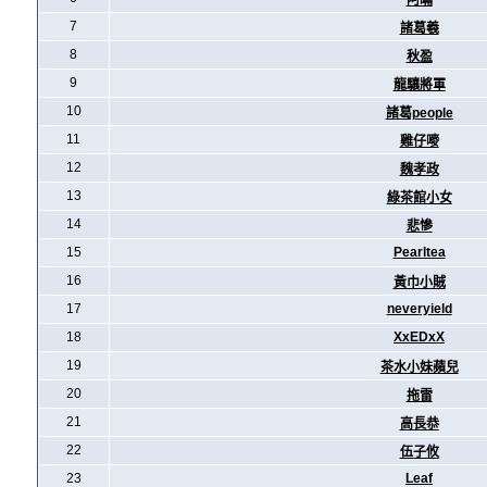
阿暪
7
諸葛羲
8
秋盈
9
龍驤將軍
10
諸葛people
11
雞仔嘜
12
魏孝政
13
綠茶館小女
14
悲慘
15
Pearltea
16
黃巾小賊
17
neveryield
18
XxEDxX
19
茶水小妹蘋兒
20
拖雷
21
高長恭
22
伍子攸
23
Leaf