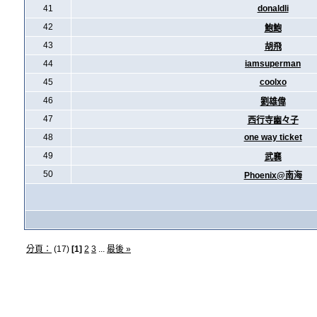
41
donaldli
42
鮑鮑
43
胡飛
44
iamsuperman
45
coolxo
46
劉雄偉
47
西行寺幽々子
48
one way ticket
49
武襄
50
Phoenix@南海
分頁：
(17)
[1]
2
3
...
最後 »