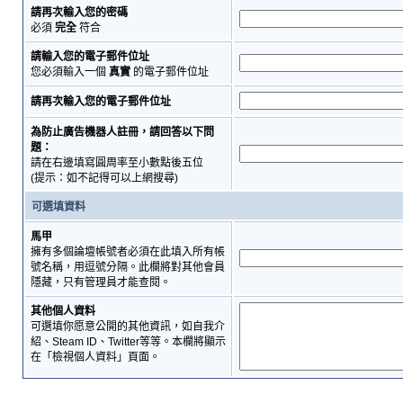
請再次輸入您的密碼
必須
完全
符合
請輸入您的電子郵件位址
您必須輸入一個
真實
的電子郵件位址
請再次輸入您的電子郵件位址
為防止廣告機器人註冊，請回答以下問
題：
請在右邊填寫圓周率至小數點後五位
(提示：如不記得可以上網搜尋)
可選填資料
馬甲
擁有多個論壇帳號者必須在此填入所有帳
號名稱，用逗號分隔。此欄將對其他會員
隱藏，只有管理員才能查閱。
其他個人資料
可選填你愿意公開的其他資訊，如自我介
紹、Steam ID、Twitter等等。本欄將顯示
在「檢視個人資料」頁面。