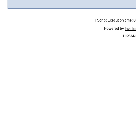
[ Script Execution time:
Powered by
Invisi
HKSAN.