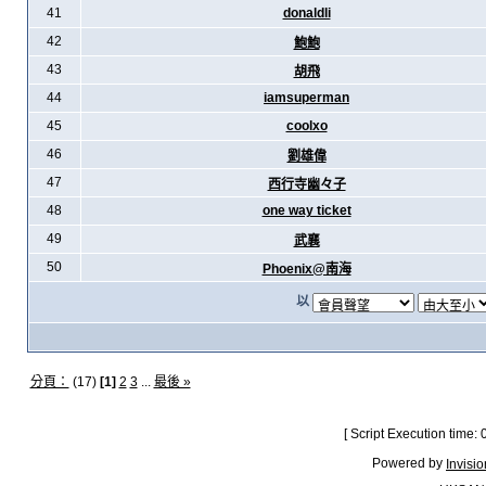
41
donaldli
42
鮑鮑
43
胡飛
44
iamsuperman
45
coolxo
46
劉雄偉
47
西行寺幽々子
48
one way ticket
49
武襄
50
Phoenix@南海
以
分頁：
(17)
[1]
2
3
...
最後 »
[ Script Execution time:
Powered by
Invisi