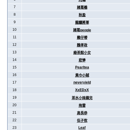
阿暪
7
諸葛羲
8
秋盈
9
龍驤將軍
10
諸葛people
11
雞仔嘜
12
魏孝政
13
綠茶館小女
14
悲慘
15
Pearltea
16
黃巾小賊
17
neveryield
18
XxEDxX
19
茶水小妹蘋兒
20
拖雷
21
高長恭
22
伍子攸
23
Leaf