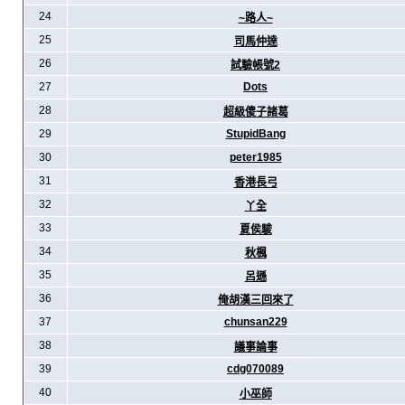
24
~路人~
25
司馬仲達
26
試驗帳號2
27
Dots
28
超級傻子諸葛
29
StupidBang
30
peter1985
31
香港長弓
32
丫全
33
夏侯駿
34
秋楓
35
呂遜
36
俺胡漢三回來了
37
chunsan229
38
議事論事
39
cdg070089
40
小巫師