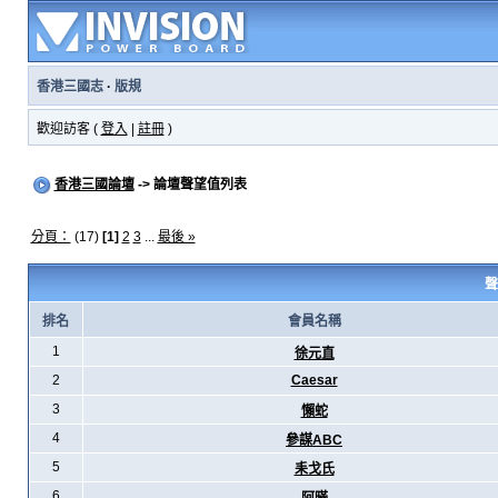
香港三國志
·
版規
歡迎訪客 (
登入
|
註冊
)
香港三國論壇
-> 論壇聲望值列表
分頁：
(17)
[1]
2
3
...
最後 »
聲
排名
會員名稱
1
徐元直
2
Caesar
3
懶蛇
4
參謀ABC
5
耒戈氏
6