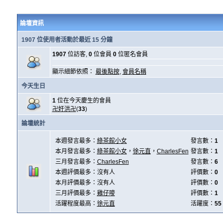
論壇資訊
1907 位使用者活動於最近 15 分鐘
1907
位訪客,
0
位會員
0
位匿名會員
顯示細節依照：
最後點按
,
會員名稱
今天生日
1
位在今天慶生的會員
卍奸洪卍
(
33
)
論壇統計
本週發言最多：
綠茶館小女
發言數：
1
本月發言最多：
綠茶館小女
，
徐元直
，
CharlesFen
發言數：
1
三月發言最多：
CharlesFen
發言數：
6
本週評價最多：沒有人
評價數：
0
本月評價最多：沒有人
評價數：
0
三月評價最多：
雞仔嘜
評價數：
1
活躍程度最高：
徐元直
活躍度：
55