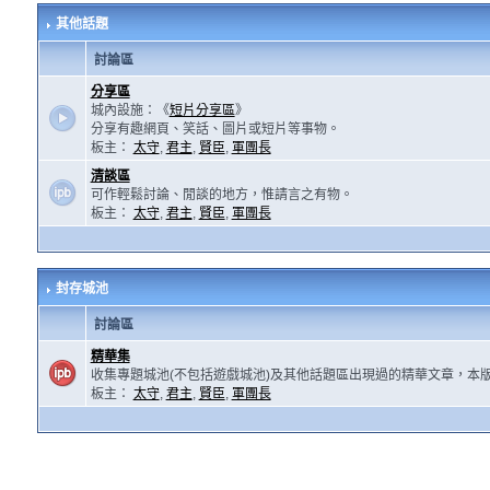
其他話題
討論區
分享區
城內設施：《
短片分享區
》
分享有趣網頁、笑話、圖片或短片等事物。
板主：
太守
,
君主
,
賢臣
,
軍團長
清談區
可作輕鬆討論、閒談的地方，惟請言之有物。
板主：
太守
,
君主
,
賢臣
,
軍團長
封存城池
討論區
精華集
收集專題城池(不包括遊戲城池)及其他話題區出現過的精華文章，本
板主：
太守
,
君主
,
賢臣
,
軍團長