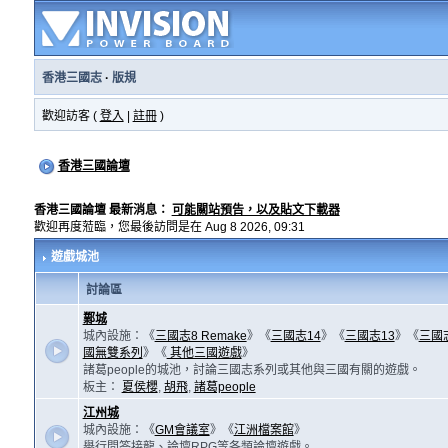
香港三國志
·
版規
歡迎訪客 (
登入
|
註冊
)
香港三國論壇
香港三國論壇 最新消息：
可能關站預告，以及貼文下載器
歡迎再度蒞臨，您最後訪問是在 Aug 8 2026, 09:31
遊戲城池
討論區
鄴城
城內設施：《
三國志8 Remake
》《
三國志14
》《
三國志13
》《
三國
國無雙系列
》《
其他三國遊戲
》
諸葛people的城池，討論三國志系列或其他與三國有關的遊戲。
板主：
夏侯櫻
,
胡飛
,
諸葛people
江州城
城內設施：《
GM會議室
》《
江洲檔案館
》
舉行問答接龍、論壇RPG等各類論壇遊戲。