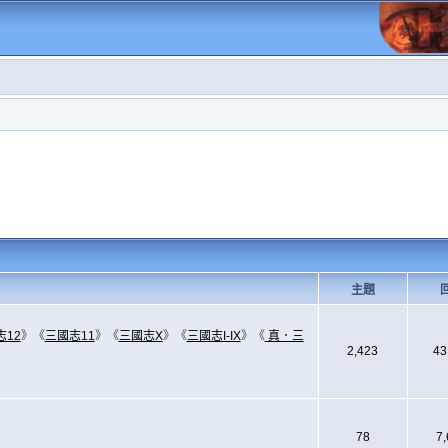
主題
志12
》《
三國志11
》《
三國志X
》《
三國志I-IX
》《
真．三
2,423
43
78
7