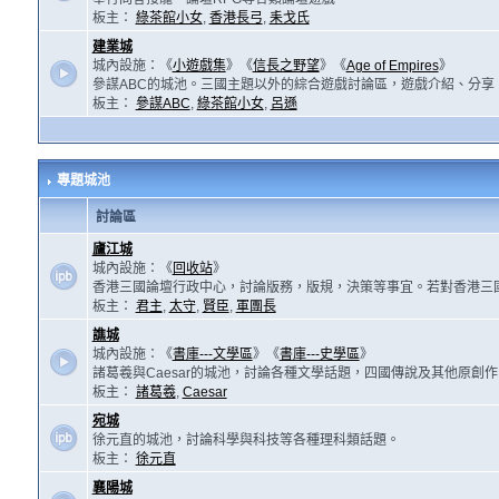
板主：
綠茶館小女
,
香港長弓
,
耒戈氏
建業城
城內設施：《
小遊戲集
》《
信長之野望
》《
Age of Empires
》
參謀ABC的城池。三國主題以外的綜合遊戲討論區，遊戲介紹、分享
板主：
參謀ABC
,
綠茶館小女
,
呂遜
專題城池
討論區
廬江城
城內設施：《
回收站
》
香港三國論壇行政中心，討論版務，版規，決策等事宜。若對香港三
板主：
君主
,
太守
,
賢臣
,
軍團長
譙城
城內設施：《
書庫---文學區
》《
書庫---史學區
》
諸葛羲與Caesar的城池，討論各種文學話題，四國傳說及其他原創
板主：
諸葛羲
,
Caesar
宛城
徐元直的城池，討論科學與科技等各種理科類話題。
板主：
徐元直
襄陽城