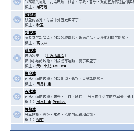
諸葛羲的城池，討論政治、社會、宗教、哲學，鼓勵宣揚各種信仰與
板主：
諸葛羲
敦煌城
秋盈的城池，討論中外歷史與軍事。
板主：
秋盈
新野城
高長恭的討論區，討論各種電腦、數碼產品、互聯網相關的話題。
板主：
高長恭
武威城
城內設施：《
世界盃專區
》
黃巾小賊的城池，討論體育運動，賽事與盛事。
板主：
黃巾小賊
,
XxEDxX
樂浪城
司馬仲達的城池，討論動漫、影視、音樂等話題。
板主：
司馬仲達
天水城
司馬仲達的城池，求學、工作、感情......分享你生活中的喜與憂。
板主：
司馬仲達
,
Pearltea
許都城
分享飲食、烹飪、旅遊、攝影的心得和資訊。
板主：
懶蛇