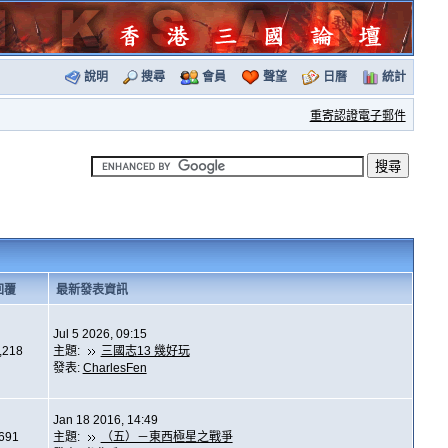
說明
搜尋
會員
聲望
日曆
統計
重寄認證電子郵件
回覆
最新發表資訊
Jul 5 2026, 09:15
,218
主題:
三國志13 幾好玩
發表:
CharlesFen
Jan 18 2016, 14:49
,691
主題:
（五）－東西極星之戰爭