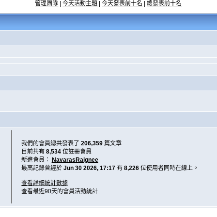
管理團隊
|
今天活動主題
|
今天發表前十名
|
總發表前十名
我們的會員總共發表了
206,359
篇文章
目前共有
8,534
位註冊會員
新進會員：
NavarasRaignee
最高記錄曾經於
Jun 30 2026, 17:17
有
8,226
位使用者同時在線上。
查看詳細統計數據
查看最近90天的會員活動統計