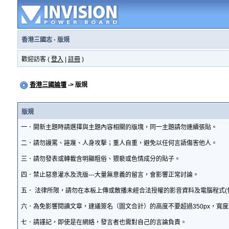
香港三國志
·
版規
歡迎訪客 (
登入
|
註冊
)
香港三國論壇
-> 版規
版規
一．開新主題時請選擇與主題內容相關的版塊，同一主題請勿連續張貼。
二．請勿謾罵、誣蔑、人身攻擊；重人自重，避免以任何言語傷害他人。
三．請勿發表或轉載含明顯粗俗、猥褻或色情成分的貼子。
四．禁止惡意灌水及洗版---大量無意義的留言，會影響正常討論。
五． 法律所限，請勿在本板上傳或散播未經合法授權的影音資料及電腦程式(
六．為免影響閱讀文章，建議簽名（圖文合計）的高度不要超過350px，寬度
七．請謹記，即使是在網絡，發言者也需對自己的言論負責。