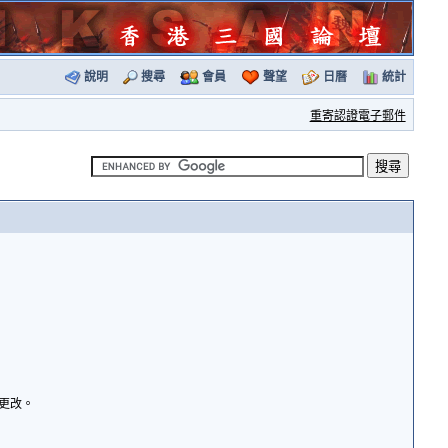
說明
搜尋
會員
聲望
日曆
統計
重寄認證電子郵件
諭更改。