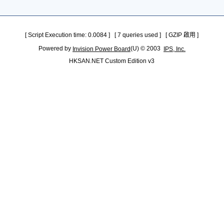
[ Script Execution time: 0.0084 ] [ 7 queries used ] [ GZIP 啟用 ]
Powered by
(U) © 2003
Invision Power Board
IPS, Inc.
HKSAN.NET Custom Edition v3