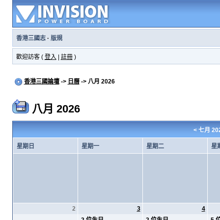
香港三國志
·
版規
歡迎訪客 (
登入
|
註冊
)
香港三國論壇
->
日曆
-> 八月 2026
八月 2026
<
七月 20
星期日
星期一
星期二
星
2
3
4