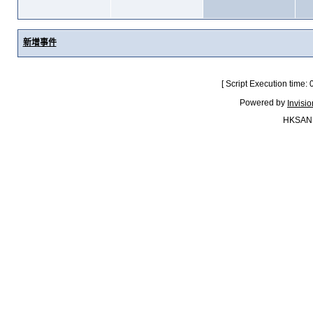
新增事件
[ Script Execution time:
Powered by
Invisi
HKSAN.