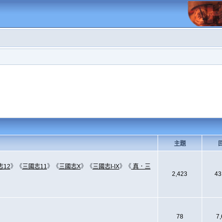
主題
志12
》《
三國志11
》《
三國志X
》《
三國志I-IX
》《
真．三
2,423
43
78
7