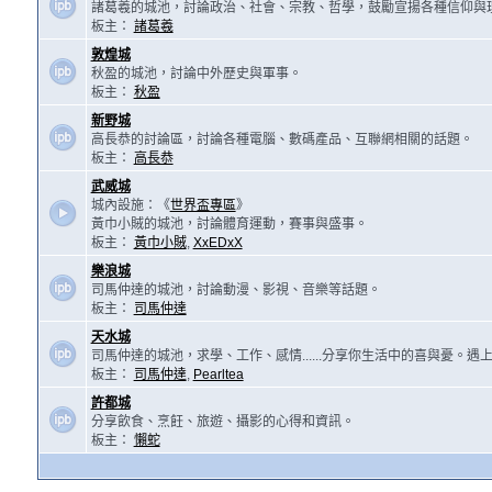
諸葛羲的城池，討論政治、社會、宗教、哲學，鼓勵宣揚各種信仰與
板主：
諸葛羲
敦煌城
秋盈的城池，討論中外歷史與軍事。
板主：
秋盈
新野城
高長恭的討論區，討論各種電腦、數碼產品、互聯網相關的話題。
板主：
高長恭
武威城
城內設施：《
世界盃專區
》
黃巾小賊的城池，討論體育運動，賽事與盛事。
板主：
黃巾小賊
,
XxEDxX
樂浪城
司馬仲達的城池，討論動漫、影視、音樂等話題。
板主：
司馬仲達
天水城
司馬仲達的城池，求學、工作、感情......分享你生活中的喜與憂。
板主：
司馬仲達
,
Pearltea
許都城
分享飲食、烹飪、旅遊、攝影的心得和資訊。
板主：
懶蛇