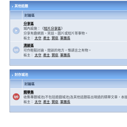
其他話題
討論區
分享區
城內設施：《
短片分享區
》
分享有趣網頁、笑話、圖片或短片等事物。
板主：
太守
,
君主
,
賢臣
,
軍團長
清談區
可作輕鬆討論、閒談的地方，惟請言之有物。
板主：
太守
,
君主
,
賢臣
,
軍團長
封存城池
討論區
精華集
收集專題城池(不包括遊戲城池)及其他話題區出現過的精華文章，本
板主：
太守
,
君主
,
賢臣
,
軍團長