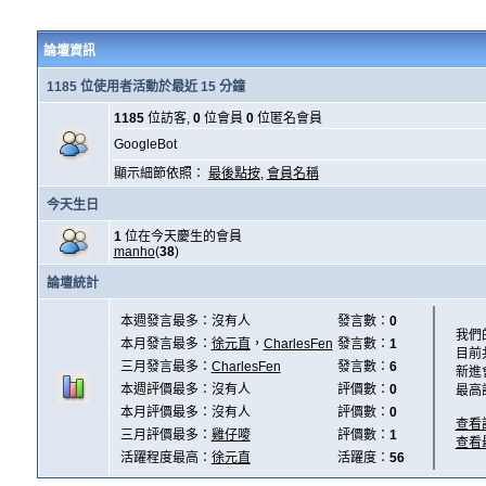
論壇資訊
1185 位使用者活動於最近 15 分鐘
1185
位訪客,
0
位會員
0
位匿名會員
GoogleBot
顯示細節依照：
最後點按
,
會員名稱
今天生日
1
位在今天慶生的會員
manho
(
38
)
論壇統計
本週發言最多：沒有人
發言數：
0
我們
本月發言最多：
徐元直
，
CharlesFen
發言數：
1
目前
三月發言最多：
CharlesFen
發言數：
6
新進
本週評價最多：沒有人
評價數：
0
最高
本月評價最多：沒有人
評價數：
0
查看
三月評價最多：
雞仔嘜
評價數：
1
查看
活躍程度最高：
徐元直
活躍度：
56