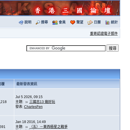
說明
搜尋
會員
聲望
日曆
統計
重寄認證電子郵件
回覆
最新發表資訊
Jul 5 2026, 09:15
,218
主題:
三國志13 幾好玩
發表:
CharlesFen
Jan 18 2016, 14:49
,691
主題:
（五）－東西極星之戰爭