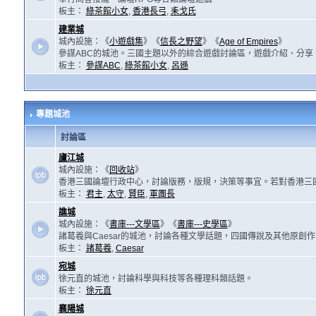
板主：
綠茶館小女
,
香港長弓
,
耒戈氏
建業城
城內設施：《
小遊戲集
》《
信長之野望
》《
Age of Empires
》
參謀ABC的城池。三國主題以外的綜合遊戲討論區，遊戲介紹、分享
板主：
參謀ABC
,
綠茶館小女
,
呂遜
專題城池
討論區
廬江城
城內設施：《
回收站
》
香港三國論壇行政中心，討論版務，版規，決策等事宜。若對香港三
板主：
君主
,
太守
,
賢臣
,
軍團長
譙城
城內設施：《
書庫---文學區
》《
書庫---史學區
》
諸葛羲與Caesar的城池，討論各種文學話題，四國傳說及其他原創
板主：
諸葛羲
,
Caesar
宛城
徐元直的城池，討論科學與科技等各種理科類話題。
板主：
徐元直
襄陽城