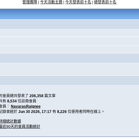
管理團隊
|
今天活動主題
|
今天發表前十名
|
總發表前十名
的會員總共發表了
206,358
篇文章
共有
8,534
位註冊會員
會員：
NavarasRaignee
記錄曾經於
Jun 30 2026, 17:17
有
8,226
位使用者同時在線上。
詳細統計數據
最近90天的會員活動統計