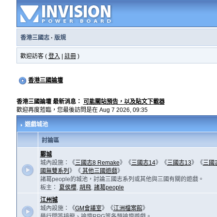
香港三國志
·
版規
歡迎訪客 (
登入
|
註冊
)
香港三國論壇
香港三國論壇 最新消息：
可能關站預告，以及貼文下載器
歡迎再度蒞臨，您最後訪問是在 Aug 7 2026, 09:35
遊戲城池
討論區
鄴城
城內設施：《
三國志8 Remake
》《
三國志14
》《
三國志13
》《
三國
國無雙系列
》《
其他三國遊戲
》
諸葛people的城池，討論三國志系列或其他與三國有關的遊戲。
板主：
夏侯櫻
,
胡飛
,
諸葛people
江州城
城內設施：《
GM會議室
》《
江洲檔案館
》
舉行問答接龍、論壇RPG等各類論壇遊戲。