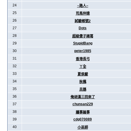
24
~路人~
25
司馬仲達
26
試驗帳號2
27
Dots
28
超級傻子諸葛
29
StupidBang
30
peter1985
31
香港長弓
32
丫全
33
夏侯駿
34
秋楓
35
呂遜
36
俺胡漢三回來了
37
chunsan229
38
議事論事
39
cdg070089
40
小巫師