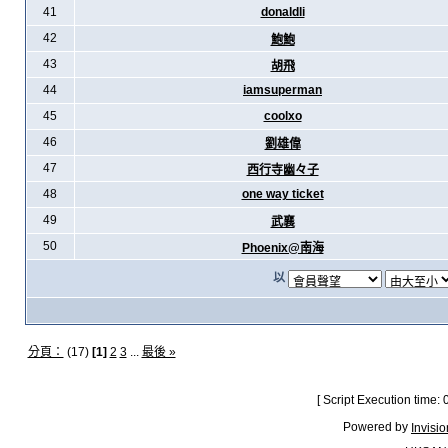
41
donaldli
42
鮑鮑
43
胡飛
44
iamsuperman
45
coolxo
46
劉雄偉
47
西行寺幽々子
48
one way ticket
49
武襄
50
Phoenix@南海
以
分頁：
(17)
[1]
2
3
...
最後 »
[ Script Execution time:
Powered by
Invisi