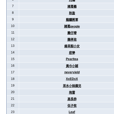
阿暪
7
諸葛羲
8
秋盈
9
龍驤將軍
10
諸葛people
11
雞仔嘜
12
魏孝政
13
綠茶館小女
14
悲慘
15
Pearltea
16
黃巾小賊
17
neveryield
18
XxEDxX
19
茶水小妹蘋兒
20
拖雷
21
高長恭
22
伍子攸
23
Leaf