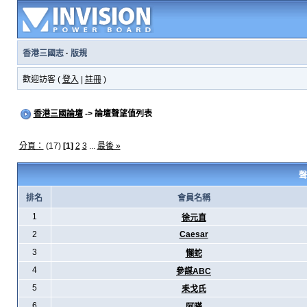
香港三國志
·
版規
歡迎訪客 (
登入
|
註冊
)
香港三國論壇
-> 論壇聲望值列表
分頁：
(17)
[1]
2
3
...
最後 »
聲
排名
會員名稱
1
徐元直
2
Caesar
3
懶蛇
4
參謀ABC
5
耒戈氏
6