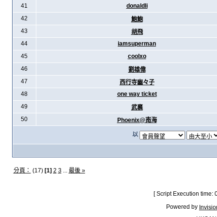
41
donaldli
42
鮑鮑
43
胡飛
44
iamsuperman
45
coolxo
46
劉雄偉
47
西行寺幽々子
48
one way ticket
49
武襄
50
Phoenix@南海
以
分頁：
(17)
[1]
2
3
...
最後 »
[ Script Execution time:
Powered by
Invisi