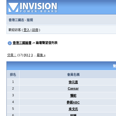
香港三國志
·
版規
歡迎訪客 (
登入
|
註冊
)
香港三國論壇
-> 論壇聲望值列表
分頁：
(17)
[1]
2
3
...
最後 »
聲
排名
會員名稱
1
徐元直
2
Caesar
3
懶蛇
4
參謀ABC
5
耒戈氏
6