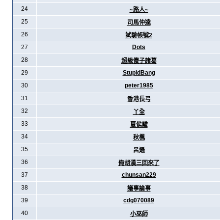
24
~路人~
25
司馬仲達
26
試驗帳號2
27
Dots
28
超級傻子諸葛
29
StupidBang
30
peter1985
31
香港長弓
32
丫全
33
夏侯駿
34
秋楓
35
呂遜
36
俺胡漢三回來了
37
chunsan229
38
議事論事
39
cdg070089
40
小巫師