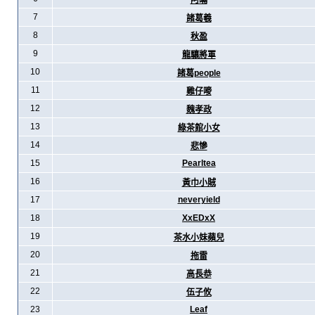
阿暪
7
諸葛羲
8
秋盈
9
龍驤將軍
10
諸葛people
11
雞仔嘜
12
魏孝政
13
綠茶館小女
14
悲慘
15
Pearltea
16
黃巾小賊
17
neveryield
18
XxEDxX
19
茶水小妹蘋兒
20
拖雷
21
高長恭
22
伍子攸
23
Leaf