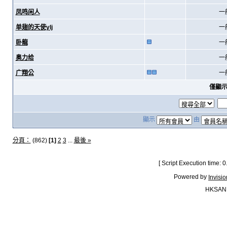
凤鸣闲人
一
单翅的天使ylj
一
卧龍
一
奥力给
一
广翔公
一
僅顯
顯示
由
分頁：
(862)
[1]
2
3
...
最後 »
[ Script Execution time:
Powered by
Invisi
HKSAN.