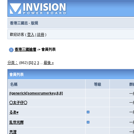
香港三國志
·
版規
歡迎訪客 (
登入
|
註冊
)
香港三國論壇
-> 會員列表
分頁：
(862)
[1]
2
3
...
最後 »
會員列表
名稱
等級
群
#generick[somexrumerkey,8,8]
一
〇太子仔〇
一
るあ♥
一
乱世光辉
一
兲漟
一