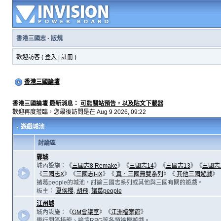
香港三國志
·
版規
歡迎訪客 (
登入
|
註冊
)
香港三國論壇
香港三國論壇 最新消息：
可能關站預告，以及貼文下載器
歡迎再度蒞臨，您最後訪問是在 Aug 9 2026, 09:22
遊戲城池
討論區
鄴城
城內設施：《
三國志8 Remake
》《
三國志14
》《
三國志13
》《
三國志
《
三國志X
》《
三國志I-IX
》《
真．三國無雙系列
》《
其他三國遊戲
》
諸葛people的城池，討論三國志系列或其他與三國有關的遊戲。
板主：
夏侯櫻
,
胡飛
,
諸葛people
江州城
城內設施：《
GM會議室
》《
江洲檔案館
》
舉行問答接龍、論壇RPG等各類論壇遊戲。