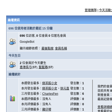
管理團隊
|
今天活動
論壇資訊
696 位使用者活動於最近 15 分鐘
696
位訪客,
0
位會員
0
位匿名會員
GoogleBot
顯示細節依照：
最後點按
,
會員名稱
今天生日
2
位會員於今天慶生
香港長弓
(
37
),
藍藍路
(
37
)
論壇統計
本週發言最多：
綠茶館小女
發言數：
1
我們的會
本月發言最多：
綠茶館小女
，
徐元直
發言數：
1
目前共有
8
三月發言最多：
CharlesFen
發言數：
6
新進會員
本週評價最多：沒有人
評價數：
0
最高記錄
本月評價最多：沒有人
評價數：
0
查看詳細
三月評價最多：
雞仔嘜
評價數：
1
查看最近9