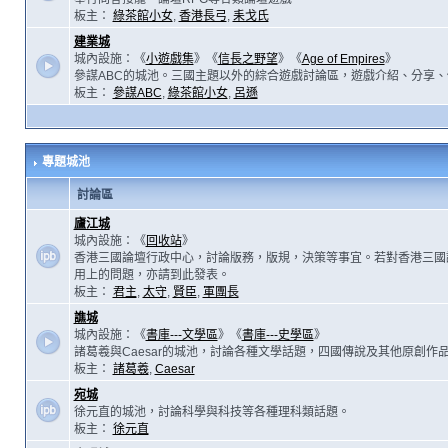
板主：
綠茶館小女
,
香港長弓
,
耒戈氏
建業城
城內設施：《
小遊戲集
》《
信長之野望
》《
Age of Empires
》
參謀ABC的城池。三國主題以外的綜合遊戲討論區，遊戲介紹、分享、
板主：
參謀ABC
,
綠茶館小女
,
呂遜
專題城池
討論區
廬江城
城內設施：《
回收站
》
香港三國論壇行政中心，討論版務，版規，決策等事宜。若對香港三國
用上的問題，亦請到此發表。
板主：
君主
,
太守
,
賢臣
,
軍團長
譙城
城內設施：《
書庫---文學區
》《
書庫---史學區
》
諸葛羲與Caesar的城池，討論各種文學話題，四國傳說及其他原創作
板主：
諸葛羲
,
Caesar
宛城
徐元直的城池，討論科學與科技等各種理科類話題。
板主：
徐元直