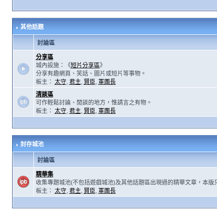
其他話題
討論區
分享區
城內設施：《
短片分享區
》
分享有趣網頁、笑話、圖片或短片等事物。
板主：
太守
,
君主
,
賢臣
,
軍團長
清談區
可作輕鬆討論、閒談的地方，惟請言之有物。
板主：
太守
,
君主
,
賢臣
,
軍團長
封存城池
討論區
精華集
收集專題城池(不包括遊戲城池)及其他話題區出現過的精華文章，本版
板主：
太守
,
君主
,
賢臣
,
軍團長