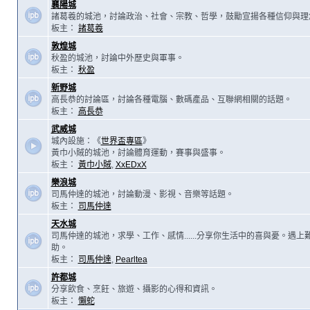
襄陽城
諸葛羲的城池，討論政治、社會、宗教、哲學，鼓勵宣揚各種信仰與理
板主：
諸葛羲
敦煌城
秋盈的城池，討論中外歷史與軍事。
板主：
秋盈
新野城
高長恭的討論區，討論各種電腦、數碼產品、互聯網相關的話題。
板主：
高長恭
武威城
城內設施：《
世界盃專區
》
黃巾小賊的城池，討論體育運動，賽事與盛事。
板主：
黃巾小賊
,
XxEDxX
樂浪城
司馬仲達的城池，討論動漫、影視、音樂等話題。
板主：
司馬仲達
天水城
司馬仲達的城池，求學、工作、感情......分享你生活中的喜與憂。遇
助。
板主：
司馬仲達
,
Pearltea
許都城
分享飲食、烹飪、旅遊、攝影的心得和資訊。
板主：
懶蛇