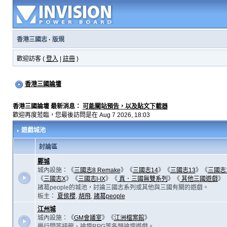
香港三國志
·
版規
歡迎訪客 (
登入
|
註冊
)
香港三國論壇
香港三國論壇 最新消息：
可能關站預告，以及貼文下載器
歡迎再度蒞臨，您最後訪問是在 Aug 7 2026, 18:03
遊戲城池
討論區
鄴城
城內設施：《
三國志8 Remake
》《
三國志14
》《
三國志13
》《
三國志
《
三國志X
》《
三國志I-IX
》《
真．三國無雙系列
》《
其他三國遊戲
》
諸葛people的城池，討論三國志系列或其他與三國有關的遊戲。
板主：
夏侯櫻
,
胡飛
,
諸葛people
江州城
城內設施：《
GM會議室
》《
江洲檔案館
》
舉行問答接龍、論壇RPG等各類論壇遊戲。