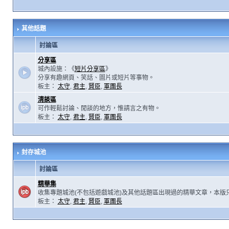
其他話題
討論區
分享區
城內設施：《
短片分享區
》
分享有趣網頁、笑話、圖片或短片等事物。
板主：
太守
,
君主
,
賢臣
,
軍團長
清談區
可作輕鬆討論、閒談的地方，惟請言之有物。
板主：
太守
,
君主
,
賢臣
,
軍團長
封存城池
討論區
精華集
收集專題城池(不包括遊戲城池)及其他話題區出現過的精華文章，本版
板主：
太守
,
君主
,
賢臣
,
軍團長