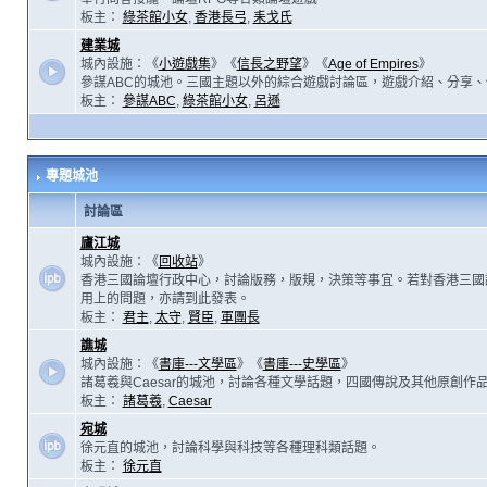
板主：
綠茶館小女
,
香港長弓
,
耒戈氏
建業城
城內設施：《
小遊戲集
》《
信長之野望
》《
Age of Empires
》
參謀ABC的城池。三國主題以外的綜合遊戲討論區，遊戲介紹、分享、
板主：
參謀ABC
,
綠茶館小女
,
呂遜
專題城池
討論區
廬江城
城內設施：《
回收站
》
香港三國論壇行政中心，討論版務，版規，決策等事宜。若對香港三國
用上的問題，亦請到此發表。
板主：
君主
,
太守
,
賢臣
,
軍團長
譙城
城內設施：《
書庫---文學區
》《
書庫---史學區
》
諸葛羲與Caesar的城池，討論各種文學話題，四國傳說及其他原創作
板主：
諸葛羲
,
Caesar
宛城
徐元直的城池，討論科學與科技等各種理科類話題。
板主：
徐元直