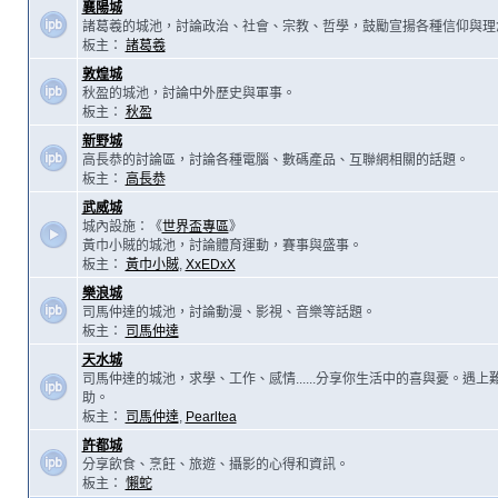
襄陽城
諸葛羲的城池，討論政治、社會、宗教、哲學，鼓勵宣揚各種信仰與理
板主：
諸葛羲
敦煌城
秋盈的城池，討論中外歷史與軍事。
板主：
秋盈
新野城
高長恭的討論區，討論各種電腦、數碼產品、互聯網相關的話題。
板主：
高長恭
武威城
城內設施：《
世界盃專區
》
黃巾小賊的城池，討論體育運動，賽事與盛事。
板主：
黃巾小賊
,
XxEDxX
樂浪城
司馬仲達的城池，討論動漫、影視、音樂等話題。
板主：
司馬仲達
天水城
司馬仲達的城池，求學、工作、感情......分享你生活中的喜與憂。遇
助。
板主：
司馬仲達
,
Pearltea
許都城
分享飲食、烹飪、旅遊、攝影的心得和資訊。
板主：
懶蛇