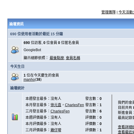
管理團隊
|
今天活動
論壇資訊
690 位使用者活動於最近 15 分鐘
690
位訪客,
0
位會員
0
位匿名會員
GoogleBot
顯示細節依照：
最後點按
,
會員名稱
今天生日
1
位在今天慶生的會員
manho
(
38
)
論壇統計
本週發言最多：沒有人
發言數：
0
我們的會
本月發言最多：
徐元直
，
CharlesFen
發言數：
1
目前共有
三月發言最多：
CharlesFen
發言數：
6
新進會員
本週評價最多：沒有人
評價數：
0
最高記錄
本月評價最多：沒有人
評價數：
0
查看詳細
三月評價最多：
雞仔嘜
評價數：
1
查看最近