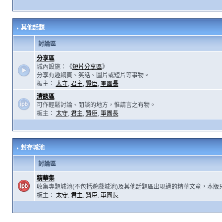
其他話題
討論區
分享區
城內設施：《
短片分享區
》
分享有趣網頁、笑話、圖片或短片等事物。
板主：
太守
,
君主
,
賢臣
,
軍團長
清談區
可作輕鬆討論、閒談的地方，惟請言之有物。
板主：
太守
,
君主
,
賢臣
,
軍團長
封存城池
討論區
精華集
收集專題城池(不包括遊戲城池)及其他話題區出現過的精華文章，本版
板主：
太守
,
君主
,
賢臣
,
軍團長