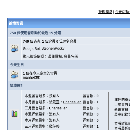
管理團隊
|
今天活動
論壇資訊
750 位使用者活動於最近 15 分鐘
749
位訪客,
1
位會員
0
位匿名會員
StephenPocky
GoogleBot,
顯示細節依照：
最後點按
,
會員名稱
今天生日
1
位在今天慶生的會員
manho
(
38
)
論壇統計
本週發言最多：沒有人
發言數：
0
我們的會
本月發言最多：
徐元直
，
CharlesFen
發言數：
1
目前共有
三月發言最多：
CharlesFen
發言數：
6
新進會員
本週評價最多：沒有人
評價數：
0
最高記錄
本月評價最多：沒有人
評價數：
0
查看詳細
三月評價最多：
雞仔嘜
評價數：
1
查看最近