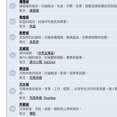
襄陽城
諸葛羲的城池，討論政治、社會、宗教、哲學，鼓勵宣揚各種信仰與理
板主：
諸葛羲
敦煌城
秋盈的城池，討論中外歷史與軍事。
板主：
秋盈
新野城
高長恭的討論區，討論各種電腦、數碼產品、互聯網相關的話題。
板主：
高長恭
武威城
城內設施：《
世界盃專區
》
黃巾小賊的城池，討論體育運動，賽事與盛事。
板主：
黃巾小賊
,
XxEDxX
樂浪城
司馬仲達的城池，討論動漫、影視、音樂等話題。
板主：
司馬仲達
天水城
司馬仲達的城池，求學、工作、感情......分享你生活中的喜與憂。遇
助。
板主：
司馬仲達
,
Pearltea
許都城
分享飲食、烹飪、旅遊、攝影的心得和資訊。
板主：
懶蛇