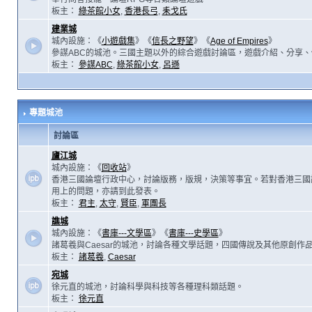
板主：
綠茶館小女
,
香港長弓
,
耒戈氏
建業城
城內設施：《
小遊戲集
》《
信長之野望
》《
Age of Empires
》
參謀ABC的城池。三國主題以外的綜合遊戲討論區，遊戲介紹、分享、
板主：
參謀ABC
,
綠茶館小女
,
呂遜
專題城池
討論區
廬江城
城內設施：《
回收站
》
香港三國論壇行政中心，討論版務，版規，決策等事宜。若對香港三國
用上的問題，亦請到此發表。
板主：
君主
,
太守
,
賢臣
,
軍團長
譙城
城內設施：《
書庫---文學區
》《
書庫---史學區
》
諸葛羲與Caesar的城池，討論各種文學話題，四國傳說及其他原創作
板主：
諸葛羲
,
Caesar
宛城
徐元直的城池，討論科學與科技等各種理科類話題。
板主：
徐元直