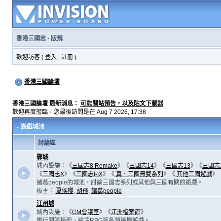
香港三國志
·
版規
歡迎訪客 (
登入
|
註冊
)
香港三國論壇
香港三國論壇 最新消息：
可能關站預告，以及貼文下載器
歡迎再度蒞臨，您最後訪問是在 Aug 7 2026, 17:38
遊戲城池
討論區
鄴城
城內設施：《
三國志8 Remake
》《
三國志14
》《
三國志13
》《
三國志
《
三國志X
》《
三國志I-IX
》《
真．三國無雙系列
》《
其他三國遊戲
》
諸葛people的城池，討論三國志系列或其他與三國有關的遊戲。
板主：
夏侯櫻
,
胡飛
,
諸葛people
江州城
城內設施：《
GM會議室
》《
江洲檔案館
》
舉行問答接龍、論壇RPG等各類論壇遊戲。