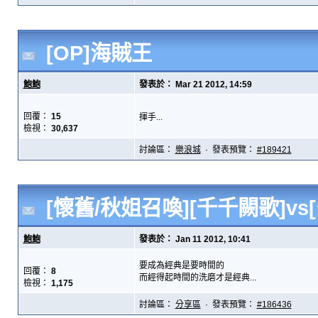
[OP]海賊王
鮑鮑
發表於： Mar 21 2012, 14:59
回覆：
15
揮手...
檢視：
30,637
討論區：
樂浪城
· 發表預覽：
#189421
[懷舊/秋姐召喚][千千闕歌]vs
鮑鮑
發表於： Jan 11 2012, 10:41
要成為經典是要時間的
回覆：
8
而經得起時間的洗磨才是經典...
檢視：
1,175
討論區：
分享區
· 發表預覽：
#186436