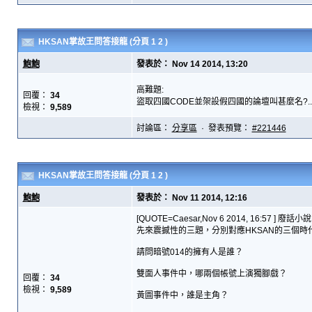
HKSAN掌故王問答接龍
(分頁
1
2
)
鮑鮑
發表於： Nov 14 2014, 13:20
高難題:
回覆：
34
盜取四國CODE並架設假四國的論壇叫甚麼名?..
檢視：
9,589
討論區：
分享區
· 發表預覽：
#221446
HKSAN掌故王問答接龍
(分頁
1
2
)
鮑鮑
發表於： Nov 11 2014, 12:16
[QUOTE=Caesar,Nov 6 2014, 16:57 ] 廢話小
先來震撼性的三題，分別對應HKSAN的三個時
請問暗號014的擁有人是誰？
雙面人事件中，哪兩個帳號上演獨腳戲？
回覆：
34
檢視：
9,589
黃圖事件中，誰是主角？