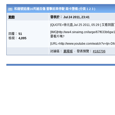
和諧號追撞16死逾百傷 雷擊前車停駛 兩卡墮橋
(分頁
1
2
3
)
鮑鮑
發表於： Jul 24 2011, 23:41
[QUOTE=徐元直,Jul 25 2011, 05:29 
[IMG]http://ww4.sinaimg.cn/large/67f633b6gw
回覆：
51
要看片嗎?
檢視：
4,095
[URL=http://www.youtube.com/watch?v=Ijn-DMK
討論區：
襄陽城
· 發表預覽：
#182706
無盡的四國IV－意見收
固定：
鮑鮑
發表於： Jul 8 2011, 14:13
[QUOTE=neveryield,Jul 8 2011, 19:09 ] [Q
請多加一個位子
特殊系兵裝總數 (撇除重複的刺客): 12
回覆：
209
特殊系空間 (裝備區計算在內): 11 [/QUOTE]
檢視：
68,050
可以把不要的給[b]解散[/b]的 :) [/QUOTE]
辛辛苦苦練成一隊兵, 然後要解散自己的...