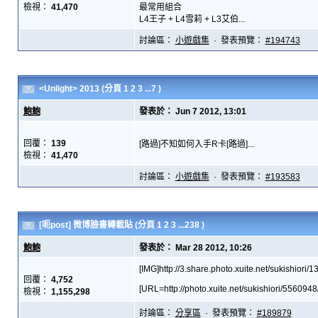
檢視：
41,470
最常用組合
L4王子 + L4雪莉 + L3艾伯...
討論區：
小遊戲集
· 發表預覽：
#194743
<Unlight> 2013
(分頁
1
2
3
...7
)
鮑鮑
發表於： Jun 7 2012, 13:01
回覆：
139
[路過]不知如何入手R卡[路過]...
檢視：
41,470
討論區：
小遊戲集
· 發表預覽：
#193583
[呃post] 微博臉書轉載貼
(分頁
1
2
3
...238
)
鮑鮑
發表於： Mar 28 2012, 10:26
[IMG]http://3.share.photo.xuite.net/sukishior
回覆：
4,752
[URL=http://photo.xuite.net/sukishiori/5560948/
檢視：
1,155,298
討論區：
分享區
· 發表預覽：
#189879