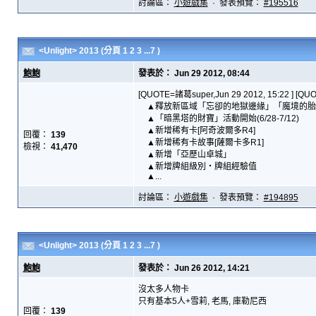
討論區：
小遊戲集
· 發表預覽：
#195516
<Unlight> 2013
(分頁
1
2
3
...7
)
鮑鮑
發表於： Jun 29 2012, 08:44
[QUOTE=諸葛super,Jun 29 2012, 15:22 ] 
▲釋放新區域「忘卻的地獄邊緣」「魔境的胎
▲「暗黑塔的財寶」活動開始(6/28-7/12)
▲新增稀有卡[阿奇波爾多R4]
回覆：
139
▲新增稀有卡故事[薩爾卡多R1]
檢視：
41,470
▲新增「亞歷山卓城」
▲新增牌組級別・牌組經驗值
▲...
討論區：
小遊戲集
· 發表預覽：
#194895
<Unlight> 2013
(分頁
1
2
3
...7
)
鮑鮑
發表於： Jun 26 2012, 14:21
沒太多人物卡
只有基本5人+雪莉, 老馬, 庫勒尼西
回覆：
139