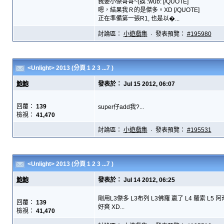
我要小傑哥哥~(誤 :wub: [/QUOTE]
嗯，結果我Ｒ的是傑多。XD [/QUOTE]
正在準備第一張R1, 也是以�...
討論區：
小遊戲集
· 發表預覽：
#195980
<Unlight> 2013
(分頁
1
2
3
...7
)
鮑鮑
發表於： Jul 15 2012, 06:07
回覆：
139
super仔add我?...
檢視：
41,470
討論區：
小遊戲集
· 發表預覽：
#195531
<Unlight> 2013
(分頁
1
2
3
...7
)
鮑鮑
發表於： Jul 14 2012, 06:25
剛用L3傑多 L3布列 L3佛羅 嬴了 L4 羅索 L5 阿
回覆：
139
好爽 XD...
檢視：
41,470