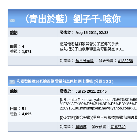
（青出於藍）劉子千-唸你
鮑鮑
發表於： Aug 15 2011, 02:33
這是他老爸劉家昌替兒子宣傳的手法
回覆：
4
成功把兒子由歌手轉型為奇離笑星 XD...
檢視：
1,071
討論區：
短片分享區
· 發表預覽：
#183256
和諧號追撞16死逾百傷 雷擊前車停駛 兩卡墮橋
(分頁
1
2
3
)
鮑鮑
發表於： Jul 25 2011, 23:45
[URL=http://hk.news.yahoo.com/%E
%E6%AF%80%E5%B1%8D%E6%BB%85%E
220915190.html]http://hk.news.yahoo.com
回覆：
51
檢視：
4,095
[QUOTE](綜合報道)(星島日報報道)鐵道部
討論區：
襄陽城
· 發表預覽：
#182749