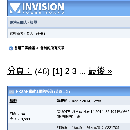
香港三國志
·
版規
歡迎訪客 (
登入
|
註冊
)
香港三國論壇
-> 會員的所有文章
分頁：
最後 »
2
3
(46)
[1]
...
HKSAN掌故王問答接龍
(分頁
1
2
)
鮑鮑
發表於： Dec 2 2014, 12:56
[QUOTE=魏孝政,Nov 14 2014, 22:40 ] 開心島
回覆：
34
(啪啪啪啪)正確...
檢視：
9,589
討論區：
分享區
· 發表預覽：
#221705