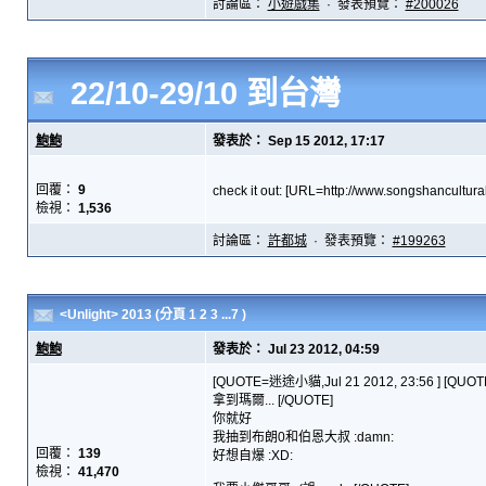
討論區：
小遊戲集
· 發表預覽：
#200026
22/10-29/10 到台灣
鮑鮑
發表於： Sep 15 2012, 17:17
回覆：
9
check it out: [URL=http://www.songshancultur
檢視：
1,536
討論區：
許都城
· 發表預覽：
#199263
<Unlight> 2013
(分頁
1
2
3
...7
)
鮑鮑
發表於： Jul 23 2012, 04:59
[QUOTE=迷途小貓,Jul 21 2012, 23:56 ] [QUOT
拿到瑪爾... [/QUOTE]
你就好
我抽到布朗0和伯恩大叔 :damn:
回覆：
139
好想自爆 :XD:
檢視：
41,470