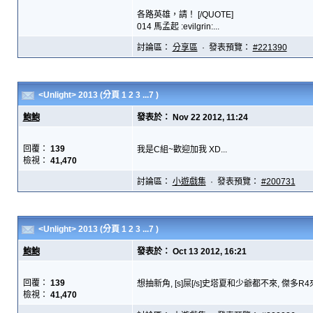
各路英雄，請！ [/QUOTE]
014 馬孟起 :evilgrin:...
討論區：
分享區
· 發表預覽：
#221390
<Unlight> 2013
(分頁
1
2
3
...7
)
鮑鮑
發表於： Nov 22 2012, 11:24
回覆：
139
我是C組~歡迎加我 XD...
檢視：
41,470
討論區：
小遊戲集
· 發表預覽：
#200731
<Unlight> 2013
(分頁
1
2
3
...7
)
鮑鮑
發表於： Oct 13 2012, 16:21
回覆：
139
想抽新角, [s]屎[/s]史塔夏和少爺都不來, 傑多R4來我
檢視：
41,470