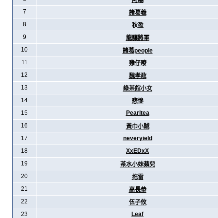
阿暪
7
諸葛羲
8
秋盈
9
龍驤將軍
10
諸葛people
11
雞仔嘜
12
魏孝政
13
綠茶館小女
14
悲慘
15
Pearltea
16
黃巾小賊
17
neveryield
18
XxEDxX
19
茶水小妹蘋兒
20
拖雷
21
高長恭
22
伍子攸
23
Leaf