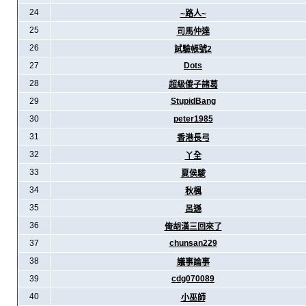
24
~路人~
25
司馬仲達
26
試驗帳號2
27
Dots
28
超級傻子諸葛
29
StupidBang
30
peter1985
31
香港長弓
32
丫全
33
夏侯駿
34
秋楓
35
呂遜
36
俺胡漢三回來了
37
chunsan229
38
議事論事
39
cdg070089
40
小巫師