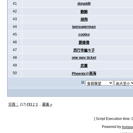
41
donaldli
42
鮑鮑
43
胡飛
44
iamsuperman
45
coolxo
46
劉雄偉
47
西行寺幽々子
48
one way ticket
49
武襄
50
Phoenix@南海
以
分頁：
(17)
[1]
2
3
...
最後 »
[ Script Execution time:
Powered by
Invisi