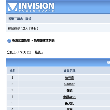
香港三國志
·
版規
歡迎訪客 (
登入
|
註冊
)
香港三國論壇
-> 論壇聲望值列表
分頁：
(17)
[1]
2
3
...
最後 »
聲
排名
會員名稱
1
徐元直
2
Caesar
3
懶蛇
4
參謀ABC
5
耒戈氏
6