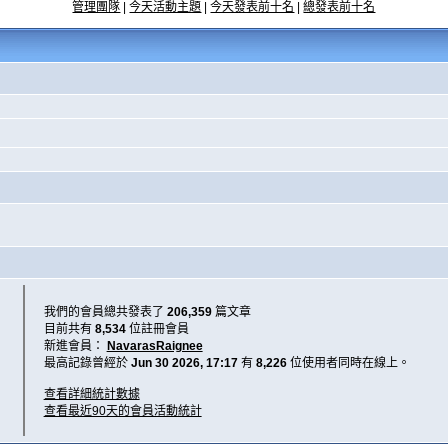
管理團隊
|
今天活動主題
|
今天發表前十名
|
總發表前十名
我們的會員總共發表了
206,359
篇文章
目前共有
8,534
位註冊會員
新進會員：
NavarasRaignee
最高記錄曾經於
Jun 30 2026, 17:17
有
8,226
位使用者同時在線上。
查看詳細統計數據
查看最近90天的會員活動統計