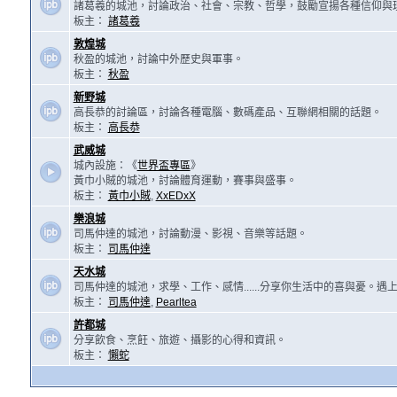
諸葛羲的城池，討論政治、社會、宗教、哲學，鼓勵宣揚各種信仰與
板主：
諸葛羲
敦煌城
秋盈的城池，討論中外歷史與軍事。
板主：
秋盈
新野城
高長恭的討論區，討論各種電腦、數碼產品、互聯網相關的話題。
板主：
高長恭
武威城
城內設施：《
世界盃專區
》
黃巾小賊的城池，討論體育運動，賽事與盛事。
板主：
黃巾小賊
,
XxEDxX
樂浪城
司馬仲達的城池，討論動漫、影視、音樂等話題。
板主：
司馬仲達
天水城
司馬仲達的城池，求學、工作、感情......分享你生活中的喜與憂。
板主：
司馬仲達
,
Pearltea
許都城
分享飲食、烹飪、旅遊、攝影的心得和資訊。
板主：
懶蛇