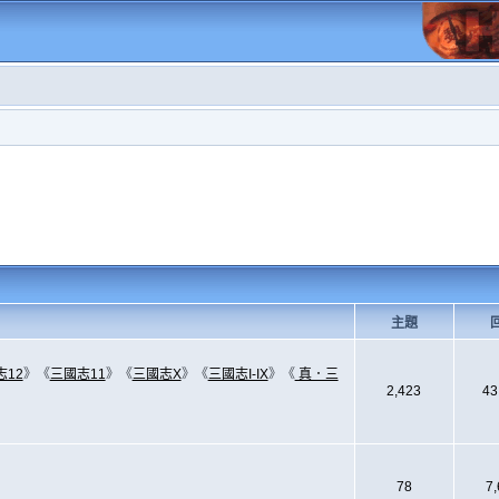
主題
志12
》《
三國志11
》《
三國志X
》《
三國志I-IX
》《
真．三
2,423
43
78
7