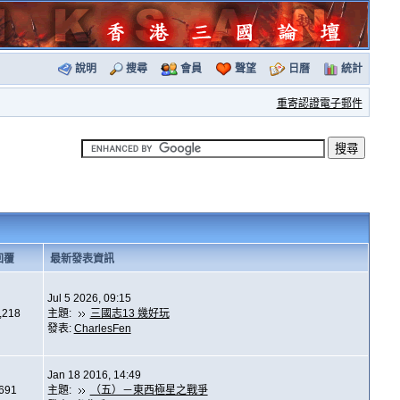
說明
搜尋
會員
聲望
日曆
統計
重寄認證電子郵件
回覆
最新發表資訊
Jul 5 2026, 09:15
,218
主題:
三國志13 幾好玩
發表:
CharlesFen
Jan 18 2016, 14:49
,691
主題:
（五）－東西極星之戰爭