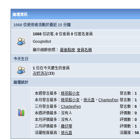
論壇資訊
1068 位使用者活動於最近 15 分鐘
1068
位訪客,
0
位會員
0
位匿名會員
GoogleBot
顯示細節依照：
最後點按
,
會員名稱
今天生日
1
位在今天慶生的會員
卍奸洪卍
(
33
)
論壇統計
本週發言最多：
綠茶館小女
發言數：
1
本月發言最多：
綠茶館小女
，
徐元直
，
CharlesFen
發言數：
1
三月發言最多：
CharlesFen
發言數：
6
本週評價最多：沒有人
評價數：
0
本月評價最多：沒有人
評價數：
0
三月評價最多：
雞仔嘜
評價數：
1
活躍程度最高：
徐元直
活躍度：
56