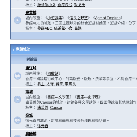
板主：
綠茶館小女
,
香港長弓
,
耒戈氏
建業城
城內設施：《
小遊戲集
》《
信長之野望
》《
Age of Empires
》
參謀ABC的城池。三國主題以外的綜合遊戲討論區，遊戲介紹、分享
板主：
參謀ABC
,
綠茶館小女
,
呂遜
專題城池
討論區
廬江城
城內設施：《
回收站
》
香港三國論壇行政中心，討論版務，版規，決策等事宜。若對香港三
板主：
君主
,
太守
,
賢臣
,
軍團長
譙城
城內設施：《
書庫---文學區
》《
書庫---史學區
》
諸葛羲與Caesar的城池，討論各種文學話題，四國傳說及其他原創
板主：
諸葛羲
,
Caesar
宛城
徐元直的城池，討論科學與科技等各種理科類話題。
板主：
徐元直
襄陽城