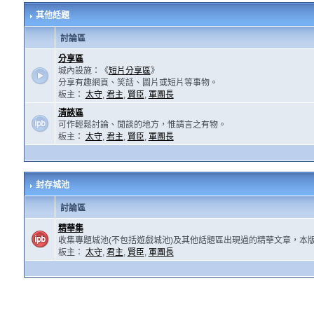
其他話題
討論區
分享區
城內設施：《
短片分享區
》
分享有趣網頁、笑話、圖片或短片等事物。
板主：
太守
,
君主
,
賢臣
,
軍團長
清談區
可作輕鬆討論、閒談的地方，惟請言之有物。
板主：
太守
,
君主
,
賢臣
,
軍團長
封存城池
討論區
精華集
收集專題城池(不包括遊戲城池)及其他話題區出現過的精華文章，本
板主：
太守
,
君主
,
賢臣
,
軍團長