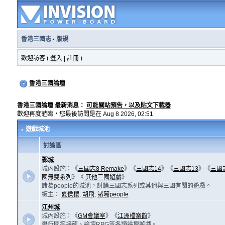
香港三國志
·
版規
歡迎訪客 (
登入
|
註冊
)
香港三國論壇
香港三國論壇 最新消息：
可能關站預告，以及貼文下載器
歡迎再度蒞臨，您最後訪問是在 Aug 8 2026, 02:51
遊戲城池
討論區
鄴城
城內設施：《
三國志8 Remake
》《
三國志14
》《
三國志13
》《
三國
國無雙系列
》《
其他三國遊戲
》
諸葛people的城池，討論三國志系列或其他與三國有關的遊戲。
板主：
夏侯櫻
,
胡飛
,
諸葛people
江州城
城內設施：《
GM會議室
》《
江洲檔案館
》
舉行問答接龍、論壇RPG等各類論壇遊戲。