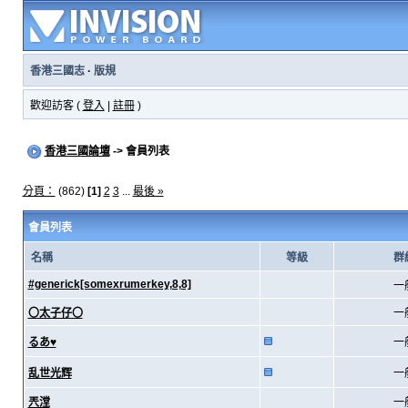
香港三國志
·
版規
歡迎訪客 (
登入
|
註冊
)
香港三國論壇
-> 會員列表
分頁：
(862)
[1]
2
3
...
最後 »
會員列表
名稱
等級
群
#generick[somexrumerkey,8,8]
一
〇太子仔〇
一
るあ♥
一
乱世光辉
一
兲漟
一