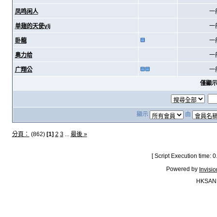
凤鸣闲人
一
单翅的天使ylj
一
卧龍
一
奥力给
一
广翔公
一
僅顯
顯示
由
分頁：
(862)
[1]
2
3
...
最後 »
[ Script Execution time:
Powered by
Invisi
HKSAN.