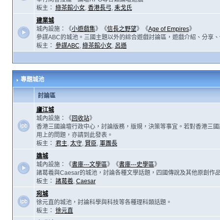
板主：
綠茶館小女
,
香港長弓
,
耒戈氏
建業城
城內設施：《
小遊戲集
》《
信長之野望
》《
Age of Empires
》
參謀ABC的城池。三國主題以外的綜合遊戲討論區，遊戲介紹、分享、
板主：
參謀ABC
,
綠茶館小女
,
呂遜
專題城池
討論區
廬江城
城內設施：《
回收站
》
香港三國論壇行政中心，討論版務，版規，決策等事宜。若對香港三國
用上的問題，亦請到此發表。
板主：
君主
,
太守
,
賢臣
,
軍團長
譙城
城內設施：《
書庫---文學區
》《
書庫---史學區
》
諸葛羲與Caesar的城池，討論各種文學話題，四國傳說及其他原創作
板主：
諸葛羲
,
Caesar
宛城
徐元直的城池，討論科學與科技等各種理科類話題。
板主：
徐元直