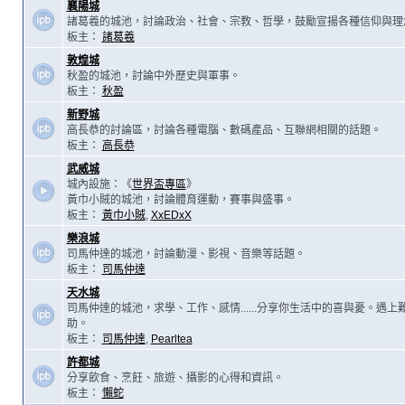
襄陽城
諸葛羲的城池，討論政治、社會、宗教、哲學，鼓勵宣揚各種信仰與理
板主：
諸葛羲
敦煌城
秋盈的城池，討論中外歷史與軍事。
板主：
秋盈
新野城
高長恭的討論區，討論各種電腦、數碼產品、互聯網相關的話題。
板主：
高長恭
武威城
城內設施：《
世界盃專區
》
黃巾小賊的城池，討論體育運動，賽事與盛事。
板主：
黃巾小賊
,
XxEDxX
樂浪城
司馬仲達的城池，討論動漫、影視、音樂等話題。
板主：
司馬仲達
天水城
司馬仲達的城池，求學、工作、感情......分享你生活中的喜與憂。遇
助。
板主：
司馬仲達
,
Pearltea
許都城
分享飲食、烹飪、旅遊、攝影的心得和資訊。
板主：
懶蛇