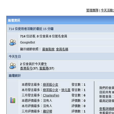
管理團隊
|
今天活動
論壇資訊
714 位使用者活動於最近 15 分鐘
714
位訪客,
0
位會員
0
位匿名會員
GoogleBot
顯示細節依照：
最後點按
,
會員名稱
今天生日
2
位會員於今天慶生
香港長弓
(
37
),
藍藍路
(
37
)
論壇統計
本週發言最多：
綠茶館小女
發言數：
1
我們的會
本月發言最多：
綠茶館小女
，
徐元直
發言數：
1
目前共有
8
三月發言最多：
CharlesFen
發言數：
6
新進會員
本週評價最多：沒有人
評價數：
0
最高記錄
本月評價最多：沒有人
評價數：
0
查看詳細
三月評價最多：
雞仔嘜
評價數：
1
查看最近9