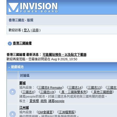
香港三國志
·
版規
歡迎訪客 (
登入
|
註冊
)
香港三國論壇
香港三國論壇 最新消息：
可能關站預告，以及貼文下載器
歡迎再度蒞臨，您最後訪問是在 Aug 9 2026, 10:50
遊戲城池
討論區
鄴城
城內設施：《
三國志8 Remake
》《
三國志14
》《
三國志13
》《
三國志
《
三國志X
》《
三國志I-IX
》《
真．三國無雙系列
》《
其他三國遊戲
》
諸葛people的城池，討論三國志系列或其他與三國有關的遊戲。
板主：
夏侯櫻
,
胡飛
,
諸葛people
江州城
城內設施：《
GM會議室
》《
江洲檔案館
》
舉行問答接龍、論壇RPG等各類論壇遊戲。