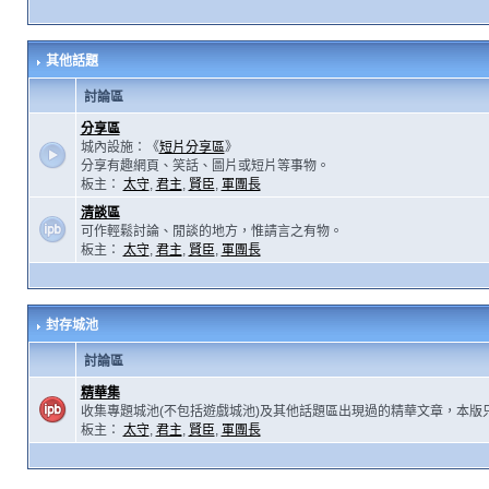
其他話題
討論區
分享區
城內設施：《
短片分享區
》
分享有趣網頁、笑話、圖片或短片等事物。
板主：
太守
,
君主
,
賢臣
,
軍團長
清談區
可作輕鬆討論、閒談的地方，惟請言之有物。
板主：
太守
,
君主
,
賢臣
,
軍團長
封存城池
討論區
精華集
收集專題城池(不包括遊戲城池)及其他話題區出現過的精華文章，本版
板主：
太守
,
君主
,
賢臣
,
軍團長