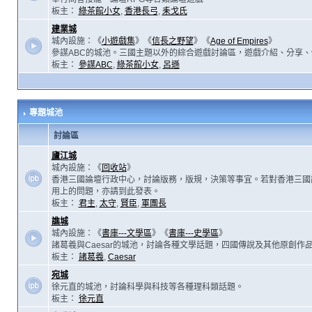
板主：
綠茶館小女
,
香港長弓
,
耒戈氏
建業城
城內設施：《
小遊戲集
》《
信長之野望
》《
Age of Empires
》
參謀ABC的城池。三國主題以外的綜合遊戲討論區，遊戲介紹、分享、
板主：
參謀ABC
,
綠茶館小女
,
呂遜
專題城池
討論區
廬江城
城內設施：《
回收站
》
香港三國論壇行政中心，討論版務，版規，決策等事宜。若對香港三國
用上的問題，亦請到此發表。
板主：
君主
,
太守
,
賢臣
,
軍團長
譙城
城內設施：《
書庫---文學區
》《
書庫---史學區
》
諸葛羲與Caesar的城池，討論各種文學話題，四國傳說及其他原創作
板主：
諸葛羲
,
Caesar
宛城
徐元直的城池，討論科學與科技等各種理科類話題。
板主：
徐元直