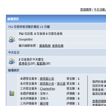
管理團隊
|
今天活動
論壇資訊
752 位使用者活動於最近 15 分鐘
752
位訪客,
0
位會員
0
位匿名會員
GoogleBot
顯示細節依照：
最後點按
,
會員名稱
今天生日
2
位會員於今天慶生
香港長弓
(
37
),
藍藍路
(
37
)
論壇統計
本週發言最多：
綠茶館小女
發言數：
1
我們的會
本月發言最多：
綠茶館小女
，
徐元直
發言數：
1
目前共有
8
三月發言最多：
CharlesFen
發言數：
6
新進會員
本週評價最多：沒有人
評價數：
0
最高記錄
本月評價最多：沒有人
評價數：
0
查看詳細
三月評價最多：
雞仔嘜
評價數：
1
查看最近9