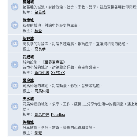
襄陽城
諸葛羲的城池，討論政治、社會、宗教、哲學，鼓勵宣揚各種信仰與理
板主：
諸葛羲
敦煌城
秋盈的城池，討論中外歷史與軍事。
板主：
秋盈
新野城
高長恭的討論區，討論各種電腦、數碼產品、互聯網相關的話題。
板主：
高長恭
武威城
城內設施：《
世界盃專區
》
黃巾小賊的城池，討論體育運動，賽事與盛事。
板主：
黃巾小賊
,
XxEDxX
樂浪城
司馬仲達的城池，討論動漫、影視、音樂等話題。
板主：
司馬仲達
天水城
司馬仲達的城池，求學、工作、感情......分享你生活中的喜與憂。遇
助。
板主：
司馬仲達
,
Pearltea
許都城
分享飲食、烹飪、旅遊、攝影的心得和資訊。
板主：
懶蛇