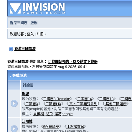
香港三國志
·
版規
歡迎訪客 (
登入
|
註冊
)
香港三國論壇
香港三國論壇 最新消息：
可能關站預告，以及貼文下載器
歡迎再度蒞臨，您最後訪問是在 Aug 9 2026, 09:41
遊戲城池
討論區
鄴城
城內設施：《
三國志8 Remake
》《
三國志14
》《
三國志13
》《
三國志
《
三國志X
》《
三國志I-IX
》《
真．三國無雙系列
》《
其他三國遊戲
》
諸葛people的城池，討論三國志系列或其他與三國有關的遊戲。
板主：
夏侯櫻
,
胡飛
,
諸葛people
江州城
城內設施：《
GM會議室
》《
江洲檔案館
》
舉行問答接龍、論壇RPG等各類論壇遊戲。