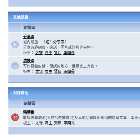
其他話題
討論區
分享區
城內設施：《
短片分享區
》
分享有趣網頁、笑話、圖片或短片等事物。
板主：
太守
,
君主
,
賢臣
,
軍團長
清談區
可作輕鬆討論、閒談的地方，惟請言之有物。
板主：
太守
,
君主
,
賢臣
,
軍團長
封存城池
討論區
精華集
收集專題城池(不包括遊戲城池)及其他話題區出現過的精華文章，本版
板主：
太守
,
君主
,
賢臣
,
軍團長