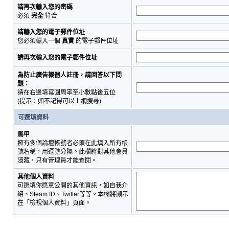
請再次輸入您的密碼
必須
完全
符合
請輸入您的電子郵件位址
您必須輸入一個
真實
的電子郵件位址
請再次輸入您的電子郵件位址
為防止廣告機器人註冊，請回答以下問
題：
請在右邊填寫圓周率至小數點後五位
(提示：如不記得可以上網搜尋)
可選填資料
馬甲
擁有多個論壇帳號者必須在此填入所有帳
號名稱，用逗號分隔。此欄將對其他會員
隱藏，只有管理員才能查閱。
其他個人資料
可選填你愿意公開的其他資訊，如自我介
紹、Steam ID、Twitter等等。本欄將顯示
在「檢視個人資料」頁面。