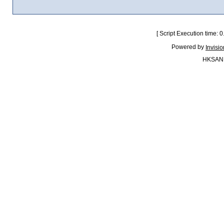
[ Script Execution time:
Powered by
Invisi
HKSAN.