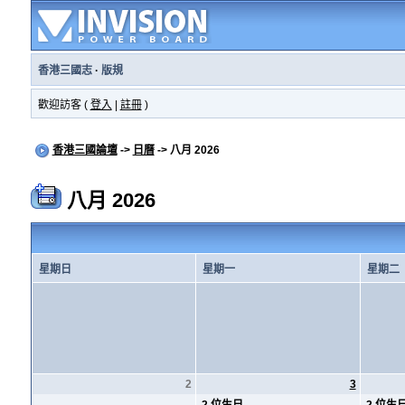
香港三國志
·
版規
歡迎訪客 (
登入
|
註冊
)
香港三國論壇
->
日曆
-> 八月 2026
八月 2026
星期日
星期一
星期二
2
3