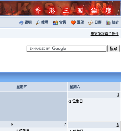
說明
搜尋
會員
聲望
日曆
統計
重寄認證電子郵件
星期五
星期六
1
·
2 位生日
6
7
8