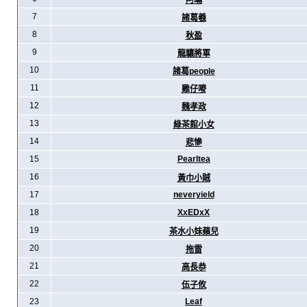
阿暪
7
諸葛羲
8
秋盈
9
龍驤將軍
10
諸葛people
11
雞仔嘜
12
魏孝政
13
綠茶館小女
14
悲慘
15
Pearltea
16
黃巾小賊
17
neveryield
18
XxEDxX
19
茶水小妹蘋兒
20
拖雷
21
高長恭
22
伍子攸
23
Leaf