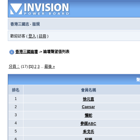
香港三國志
·
版規
歡迎訪客 (
登入
|
註冊
)
香港三國論壇
-> 論壇聲望值列表
分頁：
(17)
[1]
2
3
...
最後 »
聲
排名
會員名稱
1
徐元直
2
Caesar
3
懶蛇
4
參謀ABC
5
耒戈氏
6