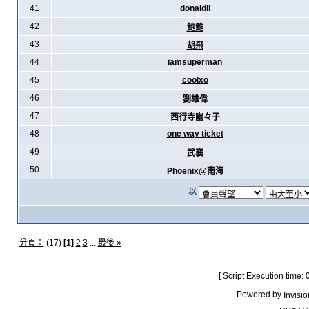
41
donaldli
42
鮑鮑
43
胡飛
44
iamsuperman
45
coolxo
46
劉雄偉
47
西行寺幽々子
48
one way ticket
49
武襄
50
Phoenix@南海
以
分頁：
(17)
[1]
2
3
...
最後 »
[ Script Execution time:
Powered by
Invisi