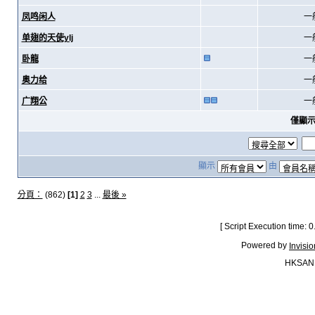
凤鸣闲人
一
单翅的天使ylj
一
卧龍
一
奥力给
一
广翔公
一
僅顯
顯示
由
分頁：
(862)
[1]
2
3
...
最後 »
[ Script Execution time:
Powered by
Invisi
HKSAN.