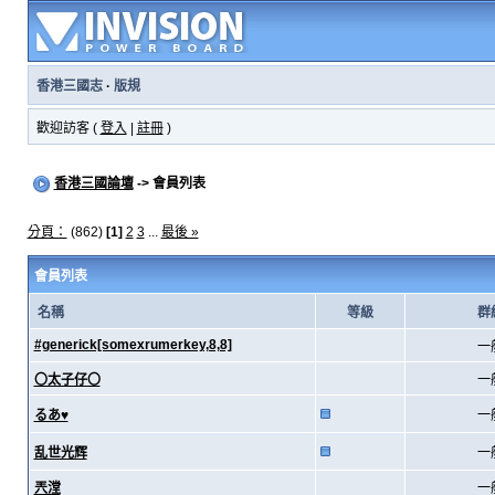
香港三國志
·
版規
歡迎訪客 (
登入
|
註冊
)
香港三國論壇
-> 會員列表
分頁：
(862)
[1]
2
3
...
最後 »
會員列表
名稱
等級
群
#generick[somexrumerkey,8,8]
一
〇太子仔〇
一
るあ♥
一
乱世光辉
一
兲漟
一