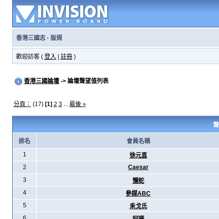
香港三國志
·
版規
歡迎訪客 (
登入
|
註冊
)
香港三國論壇
-> 論壇聲望值列表
分頁：
(17)
[1]
2
3
...
最後 »
聲
排名
會員名稱
1
徐元直
2
Caesar
3
懶蛇
4
參謀ABC
5
耒戈氏
6