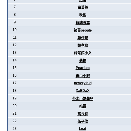
阿暪
7
諸葛羲
8
秋盈
9
龍驤將軍
10
諸葛people
11
雞仔嘜
12
魏孝政
13
綠茶館小女
14
悲慘
15
Pearltea
16
黃巾小賊
17
neveryield
18
XxEDxX
19
茶水小妹蘋兒
20
拖雷
21
高長恭
22
伍子攸
23
Leaf