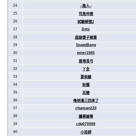
24
~路人~
25
司馬仲達
26
試驗帳號2
27
Dots
28
超級傻子諸葛
29
StupidBang
30
peter1985
31
香港長弓
32
丫全
33
夏侯駿
34
秋楓
35
呂遜
36
俺胡漢三回來了
37
chunsan229
38
議事論事
39
cdg070089
40
小巫師