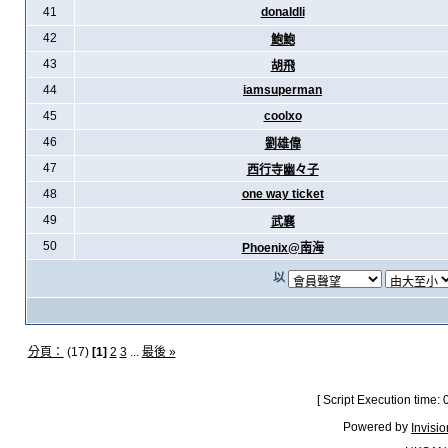
41
donaldli
42
鮑鮑
43
胡飛
44
iamsuperman
45
coolxo
46
劉雄偉
47
西行寺幽々子
48
one way ticket
49
武襄
50
Phoenix@南海
以
分頁：
(17)
[1]
2
3
...
最後 »
[ Script Execution time:
Powered by
Invisi