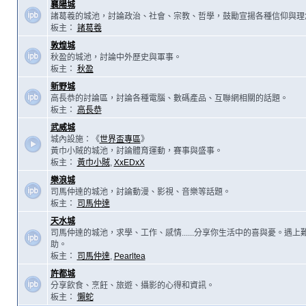
襄陽城
諸葛羲的城池，討論政治、社會、宗教、哲學，鼓勵宣揚各種信仰與理
板主：
諸葛羲
敦煌城
秋盈的城池，討論中外歷史與軍事。
板主：
秋盈
新野城
高長恭的討論區，討論各種電腦、數碼產品、互聯網相關的話題。
板主：
高長恭
武威城
城內設施：《
世界盃專區
》
黃巾小賊的城池，討論體育運動，賽事與盛事。
板主：
黃巾小賊
,
XxEDxX
樂浪城
司馬仲達的城池，討論動漫、影視、音樂等話題。
板主：
司馬仲達
天水城
司馬仲達的城池，求學、工作、感情......分享你生活中的喜與憂。遇
助。
板主：
司馬仲達
,
Pearltea
許都城
分享飲食、烹飪、旅遊、攝影的心得和資訊。
板主：
懶蛇