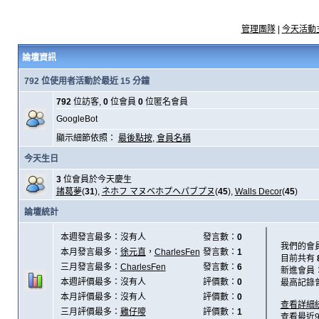
管理團隊
|
今天活動
論壇資訊
792 位使用者活動於最近 15 分鐘
792
位訪客,
0
位會員
0
位匿名會員
GoogleBot
顯示細節依照：
最後點按
,
會員名稱
今天生日
3
位會員於今天慶生
諸葛夢
(
31
),
ネホフ マヌベホプヘパブプヌ
(
45
),
Walls Decor
(
45
)
論壇統計
本週發言最多：沒有人
發言數：
0
我們的會
本月發言最多：
徐元直
，
CharlesFen
發言數：
1
目前共有
三月發言最多：
CharlesFen
發言數：
6
新進會員
本週評價最多：沒有人
評價數：
0
最高記錄
本月評價最多：沒有人
評價數：
0
查看詳細
三月評價最多：
雞仔嘜
評價數：
1
查看最近