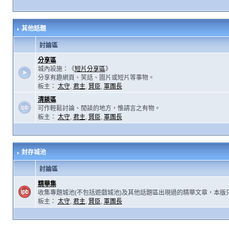
其他話題
討論區
分享區
城內設施：《
短片分享區
》
分享有趣網頁、笑話、圖片或短片等事物。
板主：
太守
,
君主
,
賢臣
,
軍團長
清談區
可作輕鬆討論、閒談的地方，惟請言之有物。
板主：
太守
,
君主
,
賢臣
,
軍團長
封存城池
討論區
精華集
收集專題城池(不包括遊戲城池)及其他話題區出現過的精華文章，本版
板主：
太守
,
君主
,
賢臣
,
軍團長