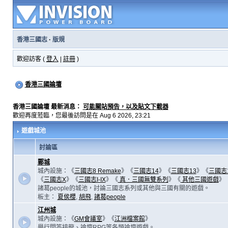
香港三國志
·
版規
歡迎訪客 (
登入
|
註冊
)
香港三國論壇
香港三國論壇 最新消息：
可能關站預告，以及貼文下載器
歡迎再度蒞臨，您最後訪問是在 Aug 6 2026, 23:21
遊戲城池
討論區
鄴城
城內設施：《
三國志8 Remake
》《
三國志14
》《
三國志13
》《
三國志
《
三國志X
》《
三國志I-IX
》《
真．三國無雙系列
》《
其他三國遊戲
》
諸葛people的城池，討論三國志系列或其他與三國有關的遊戲。
板主：
夏侯櫻
,
胡飛
,
諸葛people
江州城
城內設施：《
GM會議室
》《
江洲檔案館
》
舉行問答接龍、論壇RPG等各類論壇遊戲。