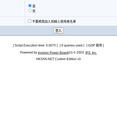
是
否
不要將我加入到線上使用者名單
[ Script Execution time: 0.0075 ] [ 6 queries used ] [ GZIP 啟用 ]
Powered by
(U) © 2003
Invision Power Board
IPS, Inc.
HKSAN.NET Custom Edition v3