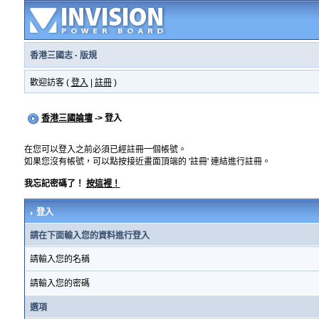
香港三國志
·
版規
歡迎訪客 (
登入
|
註冊
)
香港三國論壇
-> 登入
在您可以登入之前必須已經註冊一個帳號。
如果您沒有帳號，可以點按接近畫面頂端的 '註冊' 連結進行註冊。
我忘記密碼了！
按這裡！
登入
請在下面輸入您的資料進行登入
請輸入您的名稱
請輸入您的密碼
選項