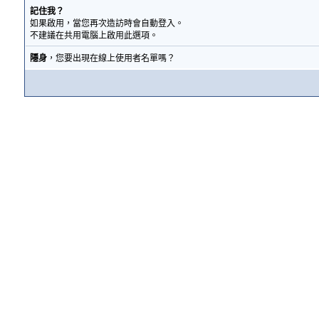
記住我？
如果啟用，當您再次造訪時會自動登入。
不建議在共用電腦上啟用此選項。
隱身
，您要出現在線上使用者名單嗎？