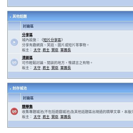
其他話題
討論區
分享區
城內設施：《
短片分享區
》
分享有趣網頁、笑話、圖片或短片等事物。
板主：
太守
,
君主
,
賢臣
,
軍團長
清談區
可作輕鬆討論、閒談的地方，惟請言之有物。
板主：
太守
,
君主
,
賢臣
,
軍團長
封存城池
討論區
精華集
收集專題城池(不包括遊戲城池)及其他話題區出現過的精華文章，本版
板主：
太守
,
君主
,
賢臣
,
軍團長