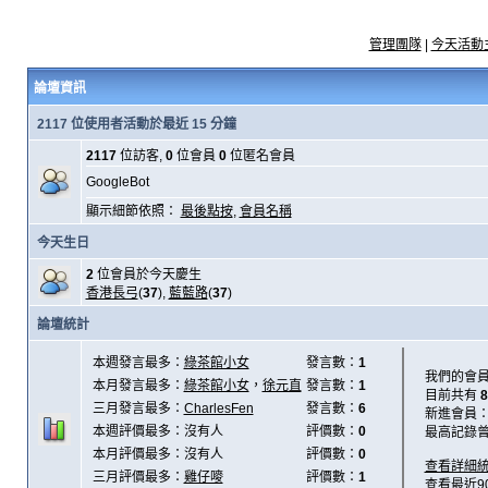
管理團隊
|
今天活動
論壇資訊
2117 位使用者活動於最近 15 分鐘
2117
位訪客,
0
位會員
0
位匿名會員
GoogleBot
顯示細節依照：
最後點按
,
會員名稱
今天生日
2
位會員於今天慶生
香港長弓
(
37
),
藍藍路
(
37
)
論壇統計
本週發言最多：
綠茶館小女
發言數：
1
我們的會
本月發言最多：
綠茶館小女
，
徐元直
發言數：
1
目前共有
8
三月發言最多：
CharlesFen
發言數：
6
新進會員
本週評價最多：沒有人
評價數：
0
最高記錄
本月評價最多：沒有人
評價數：
0
查看詳細
三月評價最多：
雞仔嘜
評價數：
1
查看最近9