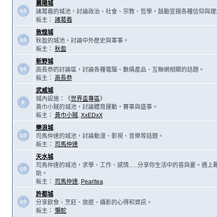
襄陽城
諸葛羲的城池，討論政治、社會、宗教、哲學，鼓勵宣揚各種信仰與理
板主：
諸葛羲
敦煌城
秋盈的城池，討論中外歷史與軍事。
板主：
秋盈
新野城
高長恭的討論區，討論各種電腦、數碼產品、互聯網相關的話題。
板主：
高長恭
武威城
城內設施：《
世界盃專區
》
黃巾小賊的城池，討論體育運動，賽事與盛事。
板主：
黃巾小賊
,
XxEDxX
樂浪城
司馬仲達的城池，討論動漫、影視、音樂等話題。
板主：
司馬仲達
天水城
司馬仲達的城池，求學、工作、感情......分享你生活中的喜與憂。遇
助。
板主：
司馬仲達
,
Pearltea
許都城
分享飲食、烹飪、旅遊、攝影的心得和資訊。
板主：
懶蛇