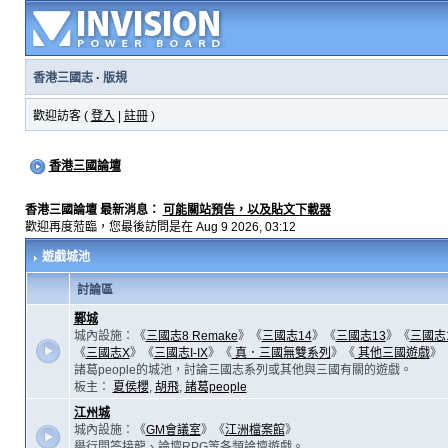
香港三國志
·
版規
歡迎訪客 (
登入
|
註冊
)
香港三國論壇
香港三國論壇 最新消息：
可能關站預告，以及貼文下載器
歡迎再度蒞臨，您最後訪問是在 Aug 9 2026, 03:12
遊戲城池
討論區
鄴城
城內設施：《
三國志8 Remake
》《
三國志14
》《
三國志13
》《
三國志
《
三國志X
》《
三國志I-IX
》《
真．三國無雙系列
》《
其他三國遊戲
》
諸葛people的城池，討論三國志系列或其他與三國有關的遊戲。
板主：
夏侯櫻
,
胡飛
,
諸葛people
江州城
城內設施：《
GM會議室
》《
江洲檔案館
》
舉行問答接龍、論壇RPG等各類論壇遊戲。