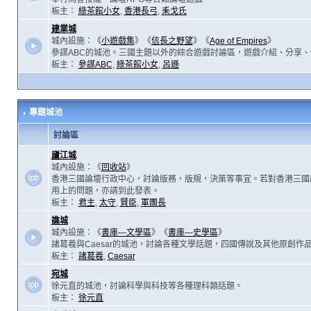
板主：
綠茶館小女
,
香港長弓
,
耒戈氏
建業城
城內設施：《
小遊戲集
》《
信長之野望
》《
Age of Empires
》
參謀ABC的城池。三國主題以外的綜合遊戲討論區，遊戲介紹、分享、
板主：
參謀ABC
,
綠茶館小女
,
呂遜
專題城池
討論區
廬江城
城內設施：《
回收站
》
香港三國論壇行政中心，討論版務，版規，決策等事宜。若對香港三國
用上的問題，亦請到此發表。
板主：
君主
,
太守
,
賢臣
,
軍團長
譙城
城內設施：《
書庫---文學區
》《
書庫---史學區
》
諸葛羲與Caesar的城池，討論各種文學話題，四國傳說及其他原創作
板主：
諸葛羲
,
Caesar
宛城
徐元直的城池，討論科學與科技等各種理科類話題。
板主：
徐元直